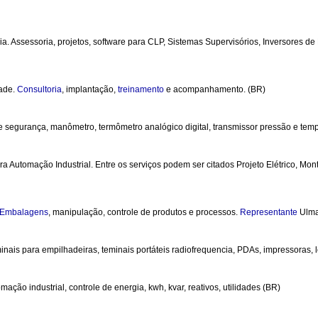
 Assessoria, projetos, software para CLP, Sistemas Supervisórios, Inversores de F
dade.
Consultoria
, implantação,
treinamento
e acompanhamento. (BR)
 de segurança, manômetro, termômetro analógico digital, transmissor pressão e temp
a Automação Industrial. Entre os serviços podem ser citados Projeto Elétrico, M
Embalagens
, manipulação, controle de produtos e processos.
Representante
Ulma,
inais para empilhadeiras, teminais portáteis radiofrequencia, PDAs, impressoras, l
ção industrial, controle de energia, kwh, kvar, reativos, utilidades (BR)