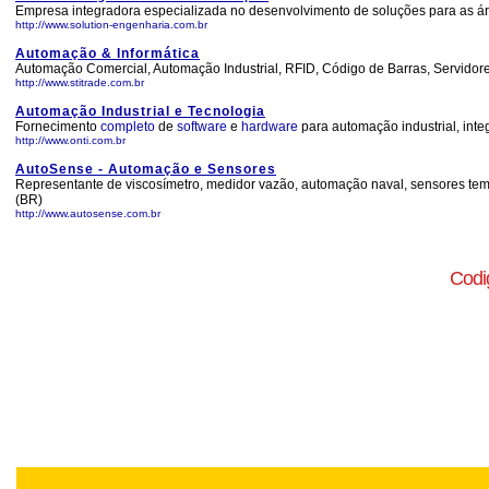
Empresa integradora especializada no desenvolvimento de soluções para as áre
http://www.solution-engenharia.com.br
Automação & Informática
Automação Comercial, Automação Industrial, RFID, Código de Barras, Servidor
http://www.stitrade.com.br
Automação Industrial e Tecnologia
Fornecimento
completo
de
software
e
hardware
para automação industrial, int
http://www.onti.com.br
AutoSense - Automação e Sensores
Representante de viscosímetro, medidor vazão, automação naval, sensores temp
(BR)
http://www.autosense.com.br
Codi