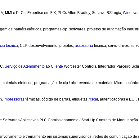
ADA, MMI e PLCs. Expertise em FIX, PLCs Allen Bradley, Softawe RSLogix,
Windows
em de painéis elétricos, programas clp, softwares, projetos de automação industria
cia
técnica
, CLP, desenvolvimento, projetos,
assessoria
técnica, servo-drives, ser
 C.
Serviço
de
Atendimento
ao
Cliente
Worcester Controls, Integrador Parceiro Schn
ros, materiais elétricos, programação de clp / plc, revenda de materiais Micromecânic
ch,
impressoras
térmicas, código de barras, etiquetas,
fiscal
, autenticadoras e ECF, 
 de Softwares Aplicativos PLC Comissionamento / Start-Up Contrato de Manutenção
envolvimento e treinamento em sistemas supervisórios, redes de comunicação de