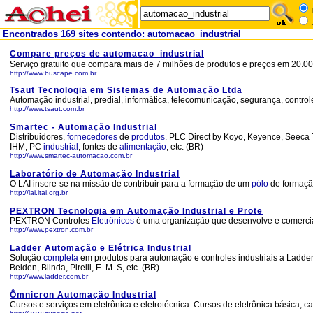
Encontrados 169 sites contendo: automacao_industrial
Compare preços de automacao_industrial
Serviço gratuito que compara mais de 7 milhões de produtos e preços em 20.000
http://www.buscape.com.br
Tsaut Tecnologia em Sistemas de Automação Ltda
Automação industrial, predial, informática, telecomunicação, segurança, controle
http://www.tsaut.com.br
Smartec - Automação Industrial
Distribuidores,
fornecedores
de
produtos
. PLC Direct by Koyo, Keyence, Seeca 
IHM, PC
industrial
, fontes de
alimentação
, etc. (BR)
http://www.smartec-automacao.com.br
Laboratório de Automação Industrial
O LAI insere-se na missão de contribuir para a formação de um
pólo
de formaçã
http://lai.itai.org.br
PEXTRON Tecnologia em Automação Industrial e Prote
PEXTRON Controles
Eletrônicos
é uma organização que desenvolve e comerciali
http://www.pextron.com.br
Ladder Automação e Elétrica Industrial
Solução
completa
em produtos para automação e controles industriais a Ladder,
Belden, Blinda, Pirelli, E. M. S, etc. (BR)
http://www.ladder.com.br
Ômnicron Automação Industrial
Cursos e serviços em eletrônica e eletrotécnica. Cursos de eletrônica básica,