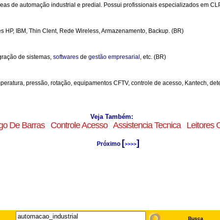
as de automação industrial e predial. Possui profissionais especializados em CL
es HP, IBM, Thin Clent, Rede Wireless, Armazenamento, Backup. (BR)
egração de sistemas,
softwares
de
gestão
empresarial
, etc. (BR)
eratura, pressão, rotação, equipamentos CFTV, controle de acesso, Kantech, det
Veja Também:
go De Barras
Controle Acesso
Assistencia Tecnica
Leitores 
[
]
Próximo
>>>>
Busca