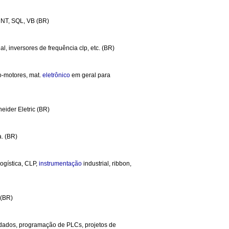
NT, SQL, VB (BR)
l, inversores de frequência clp, etc. (BR)
vo-motores, mat.
eletrônico
em geral para
eider Eletric (BR)
a. (BR)
logística, CLP,
instrumentação
industrial, ribbon,
 (BR)
 dados, programação de PLCs, projetos de