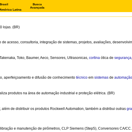
Brasil
Busca
Avançada
América Latina
 lojas. (BR)
 de acesso, consultoria, integração de sistemas, projetos, avaliações, desenvolvim
Takenaka, Toko, Baumer, Aeco, Sensores, Ultrasonicas,
cortina
ótica de
segurança
o, aperfeiçoamento e difusão de conhecimento
técnico
em
sistemas
de
automaçã
za produtos na área de automação industrial e proteção elétrica. (BR)
 além de distribuir os produtos Rockwell Automation, também a distribui outras
gr
 calibração e manutenção de pirômetros, CLP Siemens (Step5), Conversores CA/CC.