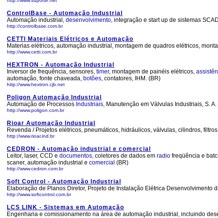
http://www.suporte.net
ControlBase - Automação Industrial
Automação industrial,
desenvolvimento
, integração e start up de sistemas SC
http://controlbase.com.br
CETTI Materiais Elétricos e Automação
Materias elétricos, automação industrial, montagem de quadros elétricos, montag
http://www.cetti.com.br
HEXTRON - Automação Industrial
Inversor de frequência, sensores,
timer
, montagem de painéis elétricos,
assistên
automação, fonte chaveada,
botões
, contatores, IHM. (BR)
http://www.hextron.cjb.net
Poligon Automação Industrial
Automação de Processos
Industriais
, Manutenção em Válvulas Industriais, S. A.
http://www.poligon.com.br
Rioar Automação Industrial
Revenda / Projetos elétricos, pneumáticos, hidráulicos, válvulas, cilindros, filt
http://www.rioar.ind.br
CEDRON - Automação industrial e comercial
Leitor, laser, CCD e
documentos
, coletores de dados em
radio
freqüência e bat
scaner, automação industrial e
comercial
(BR)
http://www.cedron.com.br
Soft Control - Automação Industrial
Elaboração de Planos Diretor, Projeto de Instalação Elétrica Desenvolvimento
http://www.softcontrol.com.br
LCS LINK - Sistemas em Automação
Engenharia e comissionamento na área de automação industrial, incluindo des