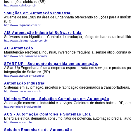
instalações elétricas. (BR)
http://www.lcslink.com.br
Soluções em Automação Industrial
Atuante desde 1989 na área de Engenharia oferecendo soluções para a Indústria.
(BR)
http://www.taquions.com.br
AIS Automação Industrial Software Ltda
Softwares para frigoríficos. Controle de produção, código de barras, rastreabili
http://www.aisautomacao.com.br
AC Automação
Manutenção eletrônica industrial, inversor de freqüência, sensor ótico, cortina
http://www.acautomacao.com.br
START UP - Seu ponto de partida em automação.
A Start Up Engenharia é uma empresa especializada em serviços e produtos par
Integração de Software. (BR)
http://www.startup-eng.com.br
Automação Industrial
Sistemas em automação, projetos e fabricação direcionados à transportadoras.
http://www.packintec.com.br
Unimicro/Telxon - Soluções Completas em Automação
Automação comercial, industrial e serviços. Coletores de dados batch e RF, term
http://unimicro-brasil.com.br
ACS - Automação Controles e Sistemas Ltda
Energia elétrica, demanda, consumo, fator de potência, automação predial, automa
http://www.acs.ind.br
Solution Engenharia de Automação