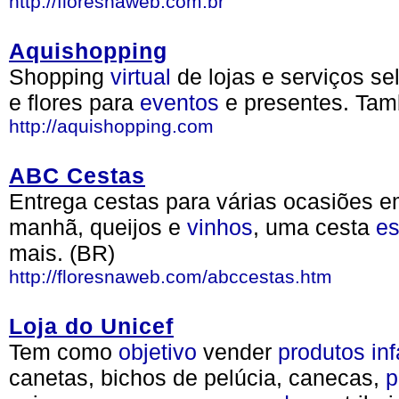
http://floresnaweb.com.br
Aquishopping
Shopping
virtual
de lojas e serviços se
e flores para
eventos
e presentes. T
http://aquishopping.com
ABC Cestas
Entrega cestas para várias ocasiões e
manhã, queijos e
vinhos
, uma cesta
es
mais. (BR)
http://floresnaweb.com/abccestas.htm
Loja do Unicef
Tem como
objetivo
vender
produtos
inf
canetas, bichos de pelúcia, canecas,
p