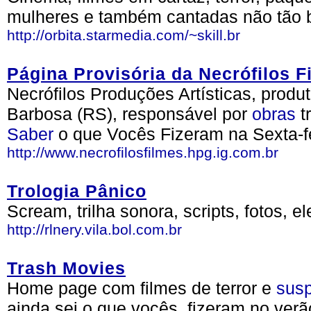
mulheres e também cantadas não tão b
http://orbita.starmedia.com/~skill.br
Página Provisória da Necrófilos F
Necrófilos Produções Artísticas, produ
Barbosa (RS), responsável por
obras
t
Saber
o que Vocês Fizeram na Sexta-f
http://www.necrofilosfilmes.hpg.ig.com.br
Trologia Pânico
Scream, trilha sonora, scripts, fotos, 
http://rlnery.vila.bol.com.br
Trash Movies
Home page com filmes de terror e
sus
ainda sei o que vocês, fizeram no ver