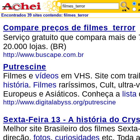
B
A
Encontrados 39 sites contendo: filmes_terror
Compare preços de filmes_terror
Serviço gratuito que compara mais de 
20.000 lojas. (BR)
http://www.buscape.com.br
Putrescine
Filmes e
vídeos
em VHS. Site com trai
história
.
Filmes
raríssimos, Cult, ultra-
Europeus e Asiáticos. Conheça a
lista
http://www.digitalabyss.org/putrescine
Sexta-Feira 13 - A história do Cry
Melhor site Brasileiro dos filmes Sexta
direção,
fotos
,
curiosidades
etc. Toda 