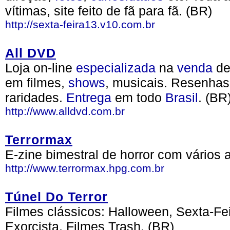
vítimas, site feito de fã para fã. (BR)
http://sexta-feira13.v10.com.br
All DVD
Loja on-line
especializada
na
venda
de
em filmes,
shows
, musicais. Resenhas
raridades.
Entrega
em todo
Brasil
. (BR
http://www.alldvd.com.br
Terrormax
E-zine bimestral de horror com vários
http://www.terrormax.hpg.com.br
Túnel Do Terror
Filmes clássicos: Halloween, Sexta-Fe
Exorcista, Filmes Trash. (BR)