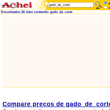
B
A
Encontrados 26 sites contendo: gado_de_corte
Compare preços de gado_de_cort