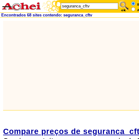
B
A
Encontrados 68 sites contendo: seguranca_cftv
Compare preços de seguranca_cf