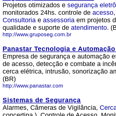
Projetos otimizados e
segurança
eletr
monitorados 24hs. controle de
acesso
Consultoria
e
assessoria
em projetos d
qualidade e suporte de
atendimento
. (
http://www.gruposeg.com.br
Panastar Tecnologia e Automação
Empresa de segurança e automação esp
de acesso, detecção e combate a incênd
cerca elétrica, intrusão, sonorização
(BR)
http://www.panastar.com
Sistemas de Segurança
Alarmes, Câmeras de Vigilância,
Cerc
concertina ), Controle de Acesso, Moni