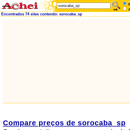
B
A
Encontrados 74 sites contendo: sorocaba_sp
Compare preços de sorocaba_sp