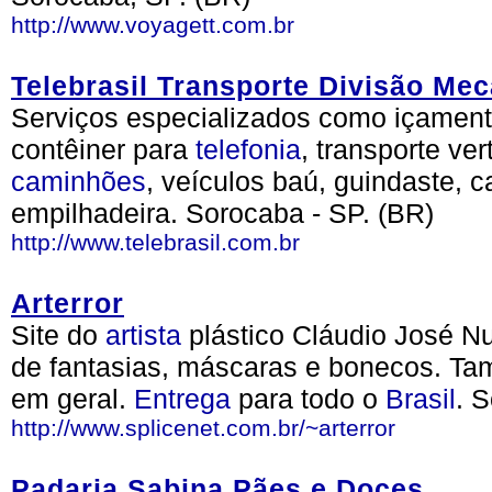
http://www.voyagett.com.br
Telebrasil Transporte Divisão Mec
Serviços especializados como içamen
contêiner para
telefonia
, transporte ve
caminhões
, veículos baú, guindaste, 
empilhadeira. Sorocaba - SP. (BR)
http://www.telebrasil.com.br
Arterror
Site do
artista
plástico Cláudio José N
de fantasias, máscaras e bonecos. 
em geral.
Entrega
para todo o
Brasil
. 
http://www.splicenet.com.br/~arterror
Padaria Sabina Pães e Doces