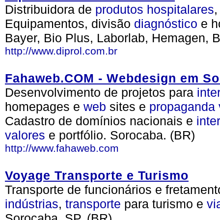
Distribuidora de
produtos
hospitalares
,
Equipamentos, divisão
diagnóstico
e ho
Bayer, Bio Plus, Laborlab, Hemagen, B
http://www.diprol.com.br
Fahaweb.COM - Webdesign em So
Desenvolvimento de projetos para
inte
homepages e
web
sites e
propaganda
Cadastro de domínios nacionais e
inte
valores
e portfólio. Sorocaba. (BR)
http://www.fahaweb.com
Voyage Transporte e Turismo
Transporte de funcionários e fretamen
indústrias
,
transporte
para turismo e
v
Sorocaba, SP. (BR)