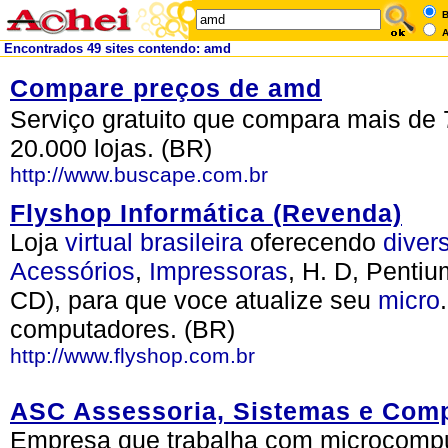
B
A
Encontrados 49 sites contendo: amd
Compare preços de amd
Serviço gratuito que compara mais de 
20.000 lojas. (BR)
http://www.buscape.com.br
Flyshop Informática (Revenda)
Loja
virtual
brasileira
oferecendo
diver
Acessórios
,
Impressoras
, H. D, Pentium
CD), para que voce atualize seu
micro
computadores. (BR)
http://www.flyshop.com.br
ASC Assessoria, Sistemas e Com
Empresa que trabalha com microcompu