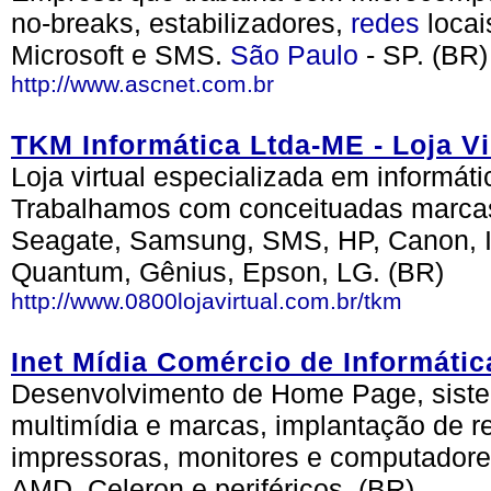
no-breaks, estabilizadores,
redes
locai
Microsoft e SMS.
São Paulo
- SP. (BR)
http://www.ascnet.com.br
TKM Informática Ltda-ME - Loja 
Loja virtual especializada em informát
Trabalhamos com conceituadas marca
Seagate, Samsung, SMS, HP, Canon, In
Quantum, Gênius, Epson, LG. (BR)
http://www.0800lojavirtual.com.br/tkm
Inet Mídia Comércio de Informátic
Desenvolvimento de Home Page, sistem
multimídia e marcas, implantação de re
impressoras, monitores e computador
AMD, Celeron e periféricos. (BR)