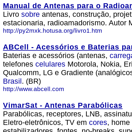
Manual de Antenas para o Radio
Livro
sobre
antenas, construção, projeto
estacionaria, radioamadorismo. Autor 
http://py2mxk.hotusa.org/livro1.htm
ABCell - Acessórios e Baterias pa
Baterias e acessórios (antenas,
carreg
telefones
celulares
Motorola, Nokia, E
Qualcomm, LG e Gradiente (analógicos 
Brasil
. (BR)
http://www.abcell.com
VimarSat - Antenas Parabólicas
Parabólicas, receptores, LNB, assina
Eletro-eletrônicos, TV em
cores
, home 
estabilizadores, fontes, no-breaks, su