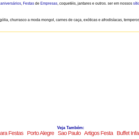
,
aniversários
,
Festas
de
Empresas
, coquetéis, jantares e outros. ser em nossos
síti
ólia, churrasco a moda mongol, carnes de caça, exóticas e afrodisíacas, temperos e
Veja Também:
ara Festas
Porto Alegre
Sao Paulo
Artigos Festa
Buffet Infan