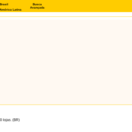
Brasil
Busca
Avançada
América Latina
 lojas. (BR)