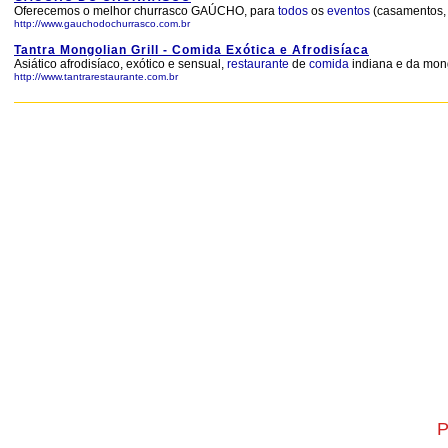
Oferecemos o melhor churrasco GAÚCHO, para
todos
os
eventos
(casamentos
http://www.gauchodochurrasco.com.br
Tantra Mongolian Grill - Comida Exótica e Afrodisíaca
Asiático afrodisíaco, exótico e sensual,
restaurante
de
comida
indiana e da mong
http://www.tantrarestaurante.com.br
P