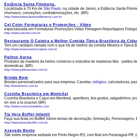
Estância Santa Filomena.
Localizada à 70 Km de
São Paulo,
na cidade de Jarinú, a Estância Santa Filom
churrasco, conveções, confraternizações, etc. (BR)
http://www.estanciasantafilomena.com.br
Cel Color Formaturas e Promoções - Vídeo
especializada em Formaturas Promoções Vídeo Filmagem Reportagens Fotográfi
http://www.celcolor.com.br
Restaurante O Caipira a Melhor Comida Típica Brasileira da Cida
Tem um cardápio variado com o que há de melhor da comida Mineira e Típica B
http://www.restauranteocaipira.com.br
Palitos Aurea
Produtos de madeira da helios comercio e industria de madeiras ltda - palitos de
domesticas. (BR)
http://www.palitosaurea.com.br
Brinde Bem
Brindes personalizados para sua empresa. Canetas,
relógios,
calculadoras, pas
http://brindebem.com.br
Cozinha Brasileira em Montréal
Cozinha Brasileira e Cajun em Montreal, aperitivos, tira-gostos, salgadinhos, pra
en vivo a la ocacion (BR)
http://www.cocina-brasileira.com
Tia Vera Buffet Infantil
Faça sua festa no Buffet! Vários temas de decoração, Animação, Personagens, 
http://www.tiaverabuffet.com.br
Azevedo Bento
Site sobre empresa sediada em Porto Alegre-RS, com filial em Paranaguá-PR, q