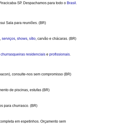
Piracicaba-SP. Despachamos para todo o
Brasil
.
ssui Sala para reuniões. (BR)
s,
serviços
,
shows
,
sítio
, carvão e chácaras. (BR)
e
churrasqueiras
residenciais
e
profissionais
.
m bacon), consulte-nos sem compromisso (BR)
ento de piscinas, estufas (BR)
os para churrasco. (BR)
a completa em espetinhos. Orçamento sem