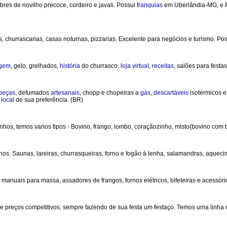
res de novilho precoce, cordeiro e javali. Possui
franquias
em Uberlândia-MG, e 
, churrascarias, casas noturnas, pizzarias. Excelente para negócios e turismo. Po
agem
, gelo, grelhados,
história
do churrasco,
loja
virtual
,
receitas
, salões para festa
peças
, defumados
artesanais
, chopp e chopeiras a
gás
,
descartáveis
isotérmicos 
o
local
de sua preferência. (BR)
inhos, temos varios tipos - Bovino, frango, lombo, coraçãozinho, misto(bovino co
s. Saunas, lareiras, churrasqueiras, forno e fogão à lenha, salamandras, aquecim
 manuais para massa, assadores de frangos, fornos elétricos, bifeteiras e acessóri
 e preços competitivos, sempre fazendo de sua festa um festaço. Temos uma linh