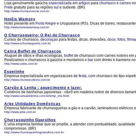
Loja genuinamnte gaúcha
especializada
em
artigos
para
churrasco
e
carnes
nob
Frete
gratuito para as regiões
sul
e sudeste. (BR)
http://www.churrascoecia.com.br
Hotéis Wamosy
Hotel presente em
Porto Alegre
e Uruguaiana (RS). Dicas de bares, restaurantes
http://www.hoteiswamosy.com.br
O Churrasqueiro: O Rei do Churrasco
Cursos de churrasco,
decoraçao
para festas, dicas, diversões,
doce
,
fotos
,
film
http://www.ochurrasqueiro.com.br
Catira Buffet de Churrascos
Aluguel de sítios e ilhas ecológicas,
buffet
de churrasco com carnes nobres em
Realizamos o churrascos à gaúcha e montamos o
bar
com drinks e barmens n
http://www.catira.com.br
Espetinho
Empresa especializada em organizacoes de
festa
, com churrasco do tipo espet
http://www.churrascoleoni.com.br
Carvão & Lenha : aquecimento e lazer.
Comércio de banheiras japonesas - ofurô em madeira nobre de diversos tamanho
http://www.carvaoelenha.com.br/emp_ofu.html
Arke Utilidades Domésticas
Empresa fabricante de churrasqueiras a gás e a carvão, laminadores elétricos e
http://www.arke.com.br
Churrasquinho Guarulhos
É uma empresa familiar que se propõe, a atender com pontualidade, qualidade
compromisso. (BR)
http://www.churrasquinhoguarulhos.com.br