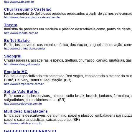
http://www.azb.com.br
Churrasquinho Castelão
Linha completa de deliciosos produtos produzidos a partir de carnes seleciona
http://www.churrasquinhocastelao.com.br
Theoto
Indústria de produtos em madeira e plástico descartáveis como, palito de dente,
http://www.theoto.com.br
Buffet Balaio
Buffet, festa, evento, casamento, música, decoração, aluguel, alimentação, co
http://www.buffetbalaio.com.br
Shopgrill
Churrasqueiras, assadeiras, espetos, grelhas, churrasco, carvão, giratórias, gás
http://www.shopgrill.com.br
Empório MC
Boutique especializada em carnes de Red Angus, considerada a melhor do mundo,
Bistrô, Delivery, Buffet e Degustação. (BR)
http://www.emporiomc.com.br
Sol do Vale Buffet
Buffet com variados servicos_ almoco, coffe-break, brunch, jantares, formatura, c
salgadinhos, bolos, kirches e etc. (BR)
http://www.soldovale.com.br
Multidesc Embalagens
Embalagens descartaveis, de alumínio, papel e plástico, embalagens para pizza,
papel e sacolas plásticas, caixas papelão. (BR)
http://www.multidesc.com.br
GAUCHO DO CHURRASCO