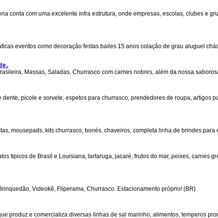
ena conta com uma excelente infra estrutura, onde empresas, escolas, clubes e g
cas eventos como decoração festas bailes 15 anos colação de grau aluguel chác
de.
rasileira, Massas, Saladas, Churrasco com carnes nobres, além da nossa saborosa
 dente, picole e sorvete, espetos para churrasco, prendedores de roupa, artigos pa
tas, mousepads, kits churrasco, bonés, chaveiros, completa linha de brindes para 
tos tipicos de Brasil e Louisiana, tartaruga, jacaré, frutos do mar, peixes, carnes 
Brinquedão, Videokê, Fliperama, Churrasco. Estacionamento próprio! (BR)
ue produz e comercializa diversas linhas de sal marinho, alimentos, temperos pro