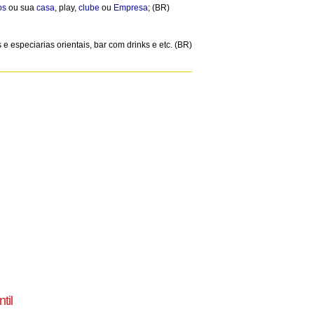
os
ou sua
casa
, play,
clube
ou
Empresa
; (BR)
 especiarias orientais, bar com drinks e etc. (BR)
til