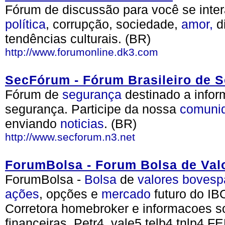
Fórum de discussão para você se inter
política
, corrupção, sociedade,
amor,
d
tendências culturais. (BR)
http://www.forumonline.dk3.com
SecFórum - Fórum Brasileiro de 
Fórum de
segurança
destinado a inform
segurança. Participe da nossa
comuni
enviando
noticias
. (BR)
http://www.secforum.n3.net
ForumBolsa - Forum Bolsa de Val
ForumBolsa -
Bolsa
de
valores
bovesp
ações
, opções e
mercado
futuro do IB
Corretora homebroker e informacoes s
financeiras. Petr4, vale5 telb4 tnlp