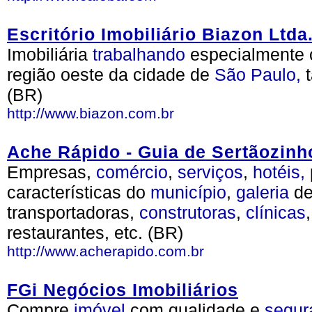
Escritório Imobiliário Biazon Ltda
Imobiliária
trabalhando
especialmente 
região oeste da cidade de
São Paulo,
t
(BR)
http://www.biazon.com.br
Ache Rápido - Guia de Sertãozinh
Empresas,
comércio
,
serviços
,
hotéis,
características do
município
,
galeria
d
transportadoras,
construtoras
,
clínicas
restaurantes, etc. (BR)
http://www.acherapido.com.br
FGi Negócios Imobiliários
Compre
imóvel
com qualidade e
segur