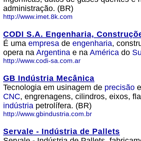
administração. (BR)
http://www.imet.8k.com
CODI S.A. Engenharia, Construçõe
É uma
empresa
de
engenharia
, constr
opera na
Argentina
e na
América
do
Su
http://www.codi-sa.com.ar
GB Indústria Mecânica
Tecnologia em usinagem de
precisão
e
CNC
, engrenagens, cilindros, eixos, f
indústria
petrolífera. (BR)
http://www.gbindustria.com.br
Servale - Indústria de Pallets
Servale - Indústria de Pallets, fabrica