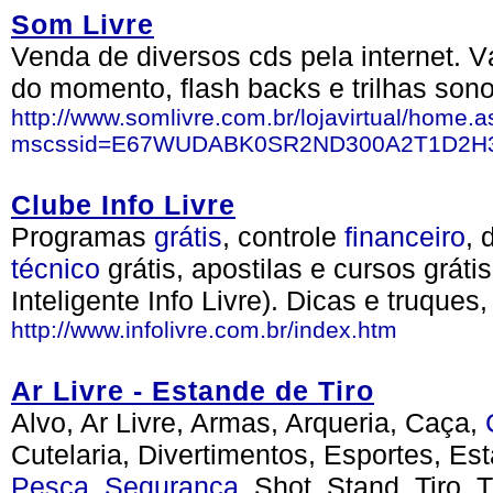
Som Livre
Venda de diversos cds pela internet. V
do momento, flash backs e trilhas sono
http://www.somlivre.com.br/lojavirtual/home.
mscssid=E67WUDABK0SR2ND300A2T1D2H
Clube Info Livre
Programas
grátis
, controle
financeiro
, 
técnico
grátis, apostilas e cursos gráti
Inteligente Info Livre). Dicas e truques,
http://www.infolivre.com.br/index.htm
Ar Livre - Estande de Tiro
Alvo, Ar Livre, Armas, Arqueria, Caça,
Cutelaria, Divertimentos, Esportes, Es
Pesca
,
Segurança
, Shot, Stand, Tiro,