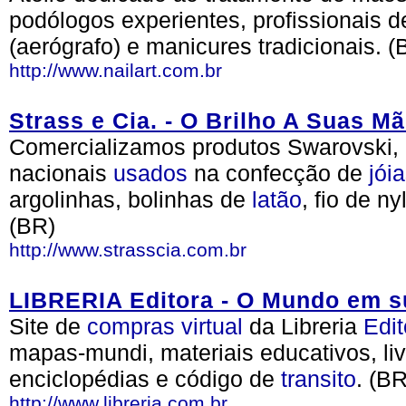
podólogos experientes, profissionais d
(aerógrafo) e manicures tradicionais. (
http://www.nailart.com.br
Strass e Cia. - O Brilho A Suas M
Comercializamos produtos Swarovski
nacionais
usados
na confecção de
jói
argolinhas, bolinhas de
latão
, fio de ny
(BR)
http://www.strasscia.com.br
LIBRERIA Editora - O Mundo em s
Site de
compras
virtual
da Libreria
Edit
mapas-mundi, materiais educativos, li
enciclopédias e código de
transito
. (BR
http://www.libreria.com.br