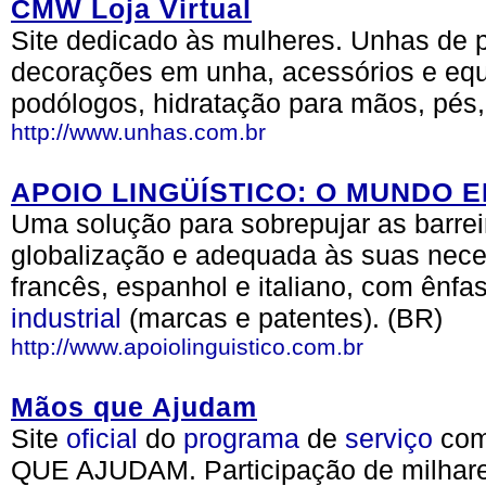
CMW Loja Virtual
Site dedicado às mulheres. Unhas de po
decorações em unha, acessórios e equ
podólogos, hidratação para mãos, pés,
http://www.unhas.com.br
APOIO LINGÜÍSTICO: O MUNDO 
Uma solução para sobrepujar as barreir
globalização e adequada às suas nec
francês, espanhol e italiano, com ênf
industrial
(marcas e patentes). (BR)
http://www.apoiolinguistico.com.br
Mãos que Ajudam
Site
oficial
do
programa
de
serviço
com
QUE AJUDAM. Participação de milhare