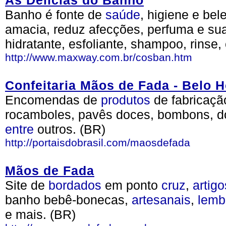
As Delícias do Banho
Banho é fonte de
saúde
, higiene e bel
amacia, reduz afecções, perfuma e su
hidratante, esfoliante, shampoo, rinse,
http://www.maxway.com.br/cosban.htm
Confeitaria Mãos de Fada - Belo H
Encomendas de
produtos
de fabricaçã
rocamboles, pavês doces, bombons, 
entre
outros. (BR)
http://portaisdobrasil.com/maosdefada
Mãos de Fada
Site de
bordados
em ponto
cruz
,
artigo
banho bebê-bonecas,
artesanais
,
lemb
e mais. (BR)