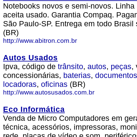
Notebooks novos e semi-novos. Linha
aceita usado. Garantia Compaq. Pagame
São Paulo-SP. Entrega em todo Brasil 
(BR)
http://www.abitron.com.br
Autos Usados
Ipva, código de
trânsito
,
autos
,
peças
,
concessionárias,
baterias
,
documento
locadoras
,
oficinas
(BR)
http://www.autosusados.com.br
Eco Informática
Venda de Micro Computadores em gera
técnica, acessórios, impressoras, moni
rede, placas de vídeo e som, periféric