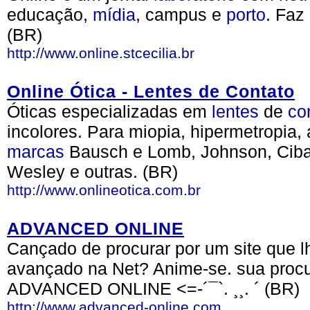
educação,
mídia
, campus e
porto
. Faz
(BR)
http://www.online.stcecilia.br
Online Ótica - Lentes de Contato
Óticas especializadas em
lentes
de
co
incolores. Para miopia, hipermetropia
marcas
Bausch e Lomb, Johnson, Ciba 
Wesley e outras. (BR)
http://www.onlineotica.com.br
ADVANCED ONLINE
Cançado de procurar por um site que l
avançado na Net? Anime-se. sua procura
ADVANCED ONLINE <=-´¯`. ¸¸. ´ (BR)
http://www.advanced-online.com