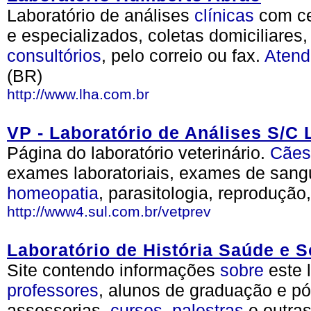
Laboratório de análises
clínicas
com ce
e especializados, coletas domiciliares
consultórios
, pelo correio ou fax.
Atend
(BR)
http://www.lha.com.br
VP - Laboratório de Análises S/C 
Página do laboratório veterinário.
Cães
exames laboratoriais, exames de sangu
homeopatia
, parasitologia, reprodução,
http://www4.sul.com.br/vetprev
Laboratório de História Saúde e 
Site contendo informações
sobre
este 
professores
, alunos de graduação e p
assessorias,
cursos
,
palestras
e outra