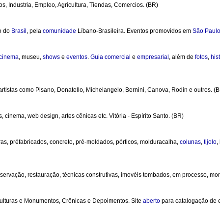
s, Industria, Empleo, Agricultura, Tiendas, Comercios. (BR)
o do
Brasil
, pela
comunidade
Líbano-Brasileira. Eventos promovidos em
São Paul
cinema
, museu,
shows
e
eventos
.
Guia
comercial
e
empresarial
, além de
fotos
,
his
rtistas como Pisano, Donatello, Michelangelo, Bernini, Canova, Rodin e outros. (
s, cinema, web design, artes cênicas etc. Vitória - Espírito Santo. (BR)
uras, préfabricados, concreto, pré-moldados, pórticos, molduracalha,
colunas
,
tijolo
,
eservação, restauração, técnicas construtivas, imovéis tombados, em processo, mo
culturas e Monumentos, Crônicas e Depoimentos. Site
aberto
para catalogação de e