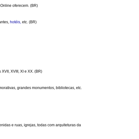
aOnline oferecem. (BR)
antes,
hotéis,
etc. (BR)
VII, XVIII, XI e XX. (BR)
morativas, grandes monumentos, bibliotecas, etc.
enidas e ruas, igrejas, todas com arquiteturas da