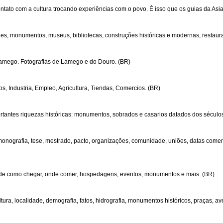
ntato com a cultura trocando experiências com o povo. É isso que os guias da Asi
arques, monumentos, museus, bibliotecas, construções históricas e modernas, restaur
Lamego. Fotografias de Lamego e do Douro. (BR)
s, Industria, Empleo, Agricultura, Tiendas, Comercios. (BR)
antes riquezas históricas: monumentos, sobrados e casarios datados dos séculos X
, monografia, tese, mestrado, pacto, organizações, comunidade, uniões, datas come
es de como chegar, onde comer, hospedagens, eventos, monumentos e mais. (BR)
ltura, localidade, demografia, fatos, hidrografia, monumentos históricos, praças, av