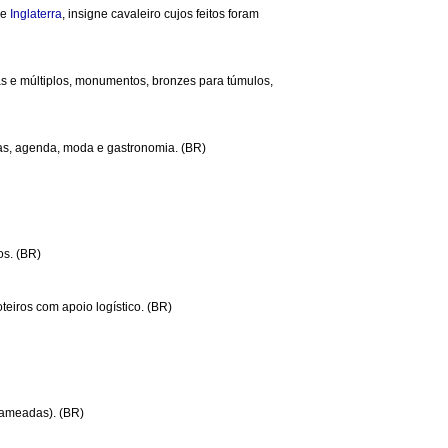
de
Inglaterra
, insigne cavaleiro cujos feitos foram
ras e múltiplos, monumentos, bronzes para túmulos,
as, agenda, moda e gastronomia. (BR)
os. (BR)
oteiros com apoio logístico. (BR)
lameadas). (BR)