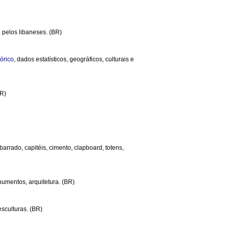
o
pelos libaneses. (BR)
tórico
, dados estatísticos, geográficos, culturais e
BR)
 barrado, capitéis, cimento, clapboard, totens,
numentos, arquitetura. (BR)
sculturas. (BR)