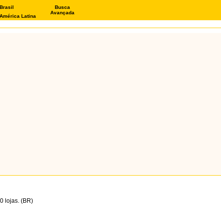
Brasil
Busca
Avançada
América Latina
 lojas. (BR)