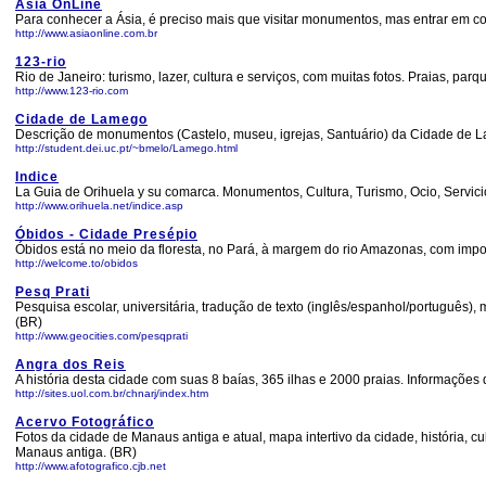
Ásia OnLine
Para conhecer a Ásia, é preciso mais que visitar monumentos, mas entrar em co
http://www.asiaonline.com.br
123-rio
Rio de Janeiro: turismo, lazer, cultura e serviços, com muitas fotos. Praias, p
http://www.123-rio.com
Cidade de Lamego
Descrição de monumentos (Castelo, museu, igrejas, Santuário) da Cidade de 
http://student.dei.uc.pt/~bmelo/Lamego.html
Indice
La Guia de Orihuela y su comarca. Monumentos, Cultura, Turismo, Ocio, Servicio
http://www.orihuela.net/indice.asp
Óbidos - Cidade Presépio
Óbidos está no meio da floresta, no Pará, à margem do rio Amazonas, com import
http://welcome.to/obidos
Pesq Prati
Pesquisa escolar, universitária, tradução de texto (inglês/espanhol/português)
(BR)
http://www.geocities.com/pesqprati
Angra dos Reis
A história desta cidade com suas 8 baías, 365 ilhas e 2000 praias. Informaçõ
http://sites.uol.com.br/chnarj/index.htm
Acervo Fotográfico
Fotos da cidade de Manaus antiga e atual, mapa intertivo da cidade, história, cu
Manaus antiga. (BR)
http://www.afotografico.cjb.net