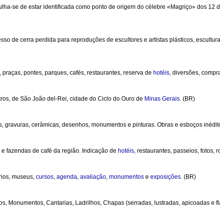
ulha-se de estar identificada como ponto de origem do célebre «Magriço» dos 12 
sso de cerra perdida para reproduções de escultores e artistas plásticos, escultu
 praças, pontes, parques, cafés, restaurantes, reserva de
hotéis,
diversões, compr
ros, de São João del-Rei, cidade do Ciclo do Ouro de
Minas
Gerais
. (BR)
as, gravuras, cerâmicas, desenhos, monumentos e pinturas. Obras e esboços inédit
y e fazendas de café da região. Indicação de
hotéis,
restaurantes, passeios, fotos, r
ários, museus,
cursos
,
agenda
,
avaliação
,
monumentos
e
exposições
. (BR)
os, Monumentos, Cantarias, Ladrilhos, Chapas (serradas, lustradas, apicoadas e f