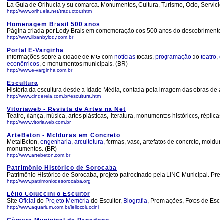
La Guia de Orihuela y su comarca. Monumentos, Cultura, Turismo, Ocio, Servicio
http://www.orihuela.net/traductor.shtm
Homenagem Brasil 500 anos
Página criada por Lody Brais em comemoração dos 500 anos do descobriment
http://www.libanbylody.com.br
Portal E-Varginha
Informações sobre a cidade de MG com
notícias
locais,
programação
do
teatro
,
econômicos
, e monumentos municipais. (BR)
http://www.e-varginha.com.br
Escultura
História da escultura desde a Idade Média, contada pela imagem das obras de a
http://www.cinderela.com.br/escultura.htm
Vitoriaweb - Revista de Artes na Net
Teatro, dança, música, artes plásticas, literatura, monumentos históricos, réplica
http://www.vitoriaweb.com.br
ArteBeton - Molduras em Concreto
MetalBeton,
engenharia
,
arquitetura
, formas, vaso, artefatos de concreto, mold
monumentos. (BR)
http://www.artebeton.com.br
Patrimônio Histórico de Sorocaba
Patrimônio Histórico de Sorocaba, projeto patrocinado pela LINC Municipal. Pr
http://www.patrimoniodesorocaba.org
Lélio Coluccini o Escultor
Site
Oficial
do
Projeto
Memória
do Escultor,
Biografia
, Premiações, Fotos de Es
http://www.aquarium.com.br/leliocoluccini