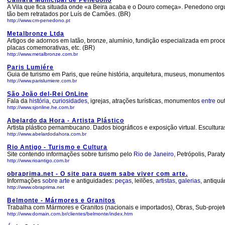
Câmara Municipal de Penedono
A Vila que fica situada onde «a Beira acaba e o Douro começa». Penedono org
tão bem retratados por Luís de Camões. (BR)
http://www.cm-penedono.pt
Metalbronze Ltda
Artigos de adornos em latão, bronze, alumínio, fundição especializada em proce
placas comemorativas, etc. (BR)
http://www.metalbronze.com.br
Paris Lumiére
Guia de turismo em Paris, que reúne história, arquitetura, museus, monumentos,
http://www.parislumiere.com.br
São João del-Rei OnLine
Fala da
história
,
curiosidades
, igrejas, atrações turísticas, monumentos
entre
out
http://www.sjonline.he.com.br
Abelardo da Hora - Artista Plástico
Artista plástico pernambucano. Dados biográficos e exposição virtual. Escultur
http://www.abelardodahora.com.br
Rio Antigo - Turismo e Cultura
Site contendo informações sobre turismo pelo
Rio de Janeiro,
Petrópolis, Parat
http://www.rioantigo.com.br
obraprima.net - O site para quem sabe viver com arte.
Informações
sobre
arte
e antiguidades:
peças
, leilões,
artistas
,
galerias
, antiqu
http://www.obraprima.net
Belmonte - Mármores e Granitos
Trabalha com Mármores e Granitos (nacionais e importados), Obras, Sub-projet
http://www.domain.com.br/clientes/belmonte/index.htm