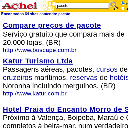
B
A
Encontrados 64 sites contendo: pacote
Compare preços de pacote
Serviço gratuito que compara mais de 
20.000 lojas. (BR)
http://www.buscape.com.br
Katur Turismo Ltda
Passagens aéreas, pacotes,
cursos
d
cruzeiros
marítimos,
reservas
de
hotéi
Noronha incluindo mergulhos. (BR)
http://www.katur.com.br
Hotel Praia do Encanto Morro de 
Próximo à Valença, Boipeba, Maraú e 
completos à beira-mar, num verdadeiro