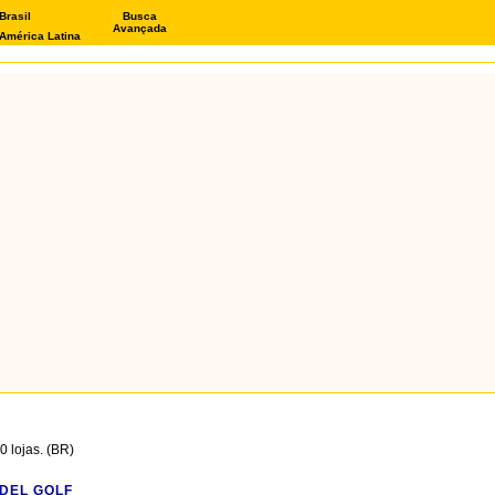
Brasil
Busca
Avançada
América Latina
 lojas. (BR)
DEL GOLF