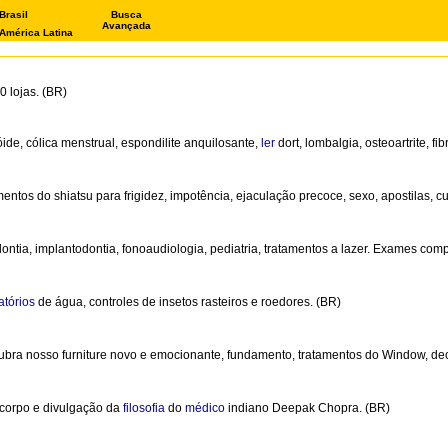
Brasil
Busca
Avançada
América Latina
 lojas. (BR)
óide, cólica menstrual, espondilite anquilosante,
ler
dort, lombalgia, osteoartrite, f
ntos do shiatsu para frigidez, impotência, ejaculação precoce, sexo, apostilas, c
ntia, implantodontia, fonoaudiologia, pediatria, tratamentos a lazer. Exames comp
atórios
de água, controles de insetos rasteiros e roedores. (BR)
ubra nosso furniture novo e emocionante, fundamento, tratamentos do Window, de
-corpo e divulgação da
filosofia
do
médico
indiano Deepak Chopra. (BR)