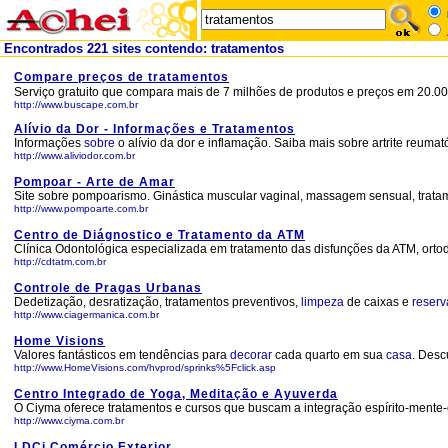
Encontrados 221 sites contendo: tratamentos
Compare preços de tratamentos
Serviço gratuito que compara mais de 7 milhões de produtos e preços em 20.000
http://www.buscape.com.br
Alívio da Dor - Informações e Tratamentos
Informações
sobre
o alívio da dor e inflamação. Saiba mais sobre artrite reumat
http://www.aliviodor.com.br
Pompoar - Arte de Amar
Site sobre pompoarismo. Ginástica muscular vaginal, massagem sensual, tratame
http://www.pompoarte.com.br
Centro de Diágnostico e Tratamento da ATM
Clínica Odontológica especializada em tratamento das disfunções da ATM, ortodo
http://cdtatm.com.br
Controle de Pragas Urbanas
Dedetização, desratização, tratamentos preventivos,
limpeza
de caixas e
reserv
http://www.ciagermanica.com.br
Home Visions
Valores fantásticos em tendências para
decorar
cada quarto em sua
casa
. Desc
http://www.HomeVisions.com/hvprod/sprinks%5Fclick.asp
Centro Integrado de Yoga, Meditação e Ayuverda
O Ciyma oferece tratamentos e cursos que buscam a integração espírito-mente
http://www.ciyma.com.br
LDCi Comércio Exterior