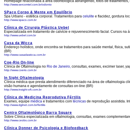
Homepage relacionada à área odontológica abrangendo, fotos de tratamentos, d
http://www.sercomtel.com.br/odonto
SPaço Corpo & Mente em Equilíbrio
Spa Urbano - estética corporal. Tratamentos para
celulite
e flacidez, gordura loc
http://www.spaco.com.br
Clínica de Cirurgia Plástica Uebel
Especializada em tratamento de calvície e rejuvenescimento facial. Cursos na ár
http://www.uebel.com.br
Casa da Wicca
Endereço holístico, onde encontra-se tratamentos para saúde mental, física, suti
(BR)
http://www.casadawicca.com.br
Coe-Rio On-line
Clínica de Oftalmologia no
Rio de Janeiro,
consultas, exames, excimer laser, yagl
http://www.coerio.com.br
In Sight Oftalmologia
Clínica médica que presta atendimento diferenciado na área de oftalmologia clí
visão humana e agendamento de consultas on-line (BR)
http://www.insight-oft.com.br
Clínica de Medicina Reprodutiva Fértilis
Exames, equipe
médica
e tratamentos com
técnicas
de reprodução assistida. Inf
http://www.dglnet.com.br/fertilis
Centro Oftalmológico Barra Square
Sobre Clínica especializada em oftalmologia, consultas, exames complementares, 
http://www.ceobs.com.br
Clínica Donner de Psicologia e Biofeedback