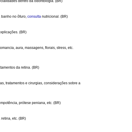
cialidades dentro da odontologia. (BR)
, banho no ôfuro,
consulta
nutricional. (BR)
explicações. (BR)
omancia, aura, massagens, florais, stress, etc.
atamentos da retina. (BR)
s, tratamentos e cirurgias, considerações sobre a
 impotência, prótese peniana, etc. (BR)
retina, etc. (BR)