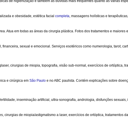
icas de higienização e também as dúvidas mais frequentes quanto às várias espe
alizada e obesidade, estética facial
completa
, massagens holísticas e terapêuticas
ea. Atua em todas as áreas da cirurgia plástica. Fotos dos tratamentos e maiores 
l, financeira, sexual e emocional. Serviços esotéricos como numerologia, tarot, cart
aser, cirurgias de miopia, topografia, visão sub-normal, exercícios de ortóptica, tr
nica e cirúrgica em
São Paulo
e no ABC paulista. Contém explicações sobre doença
ertilidade, inseminação artificial, ultra-sonografia, andrologia, disfunções sexuais,
cirurgias de miopia/astigmatismo a laser, exercícios de ortóptica, tratamentos da 