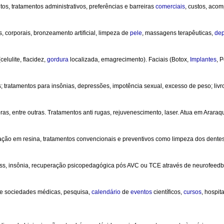
tos, tratamentos administrativos, preferências e barreiras
comerciais
, custos, acom
, corporais, bronzeamento artificial, limpeza de
pele
, massagens terapêuticas,
dep
elulite, flacidez,
gordura
localizada, emagrecimento). Faciais (Botox,
Implantes
, 
 tratamentos para insônias, depressões, impotência sexual, excesso de peso; livro
as, entre outras. Tratamentos anti rugas, rejuvenescimento, laser. Atua em Araraqu
ração em resina, tratamentos convencionais e preventivos como limpeza dos dentes, 
tress, insônia, recuperação psicopedagógica pós AVC ou TCE através de neurofeedba
e sociedades médicas, pesquisa,
calendário
de
eventos
científicos,
cursos
, hospit