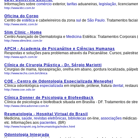
Informações sobre
comércio
exterior,
tarifas
aduaneiras,
legislação
, licenciamen
http://www.ldci.com.br
Oficina do Corpo
Centro de
estética
e cabeleireiros da zona
sul
de
São Paulo.
Tratamentos faciais
http://www.stetic.com.br
Slim Clinic - Home
Centro Avançado de Dermatologia e
Medicina
Estética: Tratamentos Corporais (c
http://www.slimclinic.com.br
APCH - Academia de Psicanálise e Ciências Humanas
Respostas e soluções para problemas através da Psicanálise. Cursos; palestras;
http://www.apch.com.br
Clínica de Cirurgia Plástica - Dr. Sérgio Mariotti
Cirurgias de mama, lipoaspiração, orelha em abano, gordura localizada, pálpebr
http://www.techs.com.br/clinica
COE - Centro de Odontologia Especializada Meneghel
Clínica odontológica
especializada
em implante, prótese, fratura
dental
, restau
http://www.coe.odo.br
Clínica Donner de Psicologia e Biofeedback
Clínica de psicologia e biofedback situada em Brasília - DF. Tratamentos de s
http://www.clinicadonner.com.br
Reumatologia - Hospital Virtual do Brasil
Medicina,
saúde
,
revistas
eletrônicas
,
bibliotecas
on-line,
associações
médicas 
etc. Informações aos
pacientes
. (BR)
http://www.hospvirt.org.br/reumatologia/index.html
Odontologia Integrada