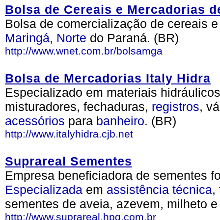
Bolsa de Cereais e Mercadorias d
Bolsa de comercialização de cereais e
Maringá
,
Norte
do Paraná. (BR)
http://www.wnet.com.br/bolsamga
Bolsa de Mercadorias Italy Hidra
Especializado em materiais hidráulico
misturadores, fechaduras,
registros
, v
acessórios
para
banheiro
. (BR)
http://www.italyhidra.cjb.net
Suprareal Sementes
Empresa beneficiadora de sementes fo
Especializada
em
assistência
técnica
,
sementes de aveia, azevem, milheto e
http://www.suprareal.hpg.com.br