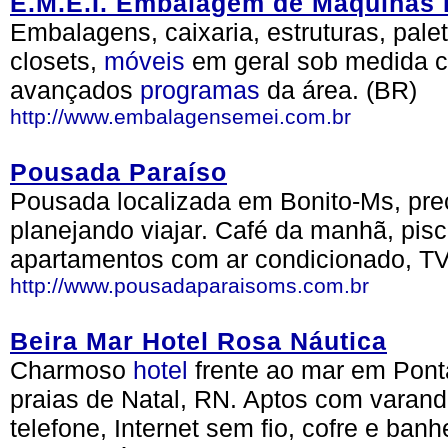
E.M.E.I. Embalagem de Máquinas 
Embalagens, caixaria, estruturas, pale
closets,
móveis
em geral sob medida
avançados
programas
da área. (BR)
http://www.embalagensemei.com.br
Pousada Paraíso
Pousada localizada em Bonito-Ms, pre
planejando viajar. Café da manhã, pisc
apartamentos com ar condicionado, TV 
http://www.pousadaparaisoms.com.br
Beira Mar Hotel Rosa Náutica
Charmoso
hotel
frente ao mar em Pont
praias de Natal, RN. Aptos com varanda
telefone, Internet sem fio, cofre e ban