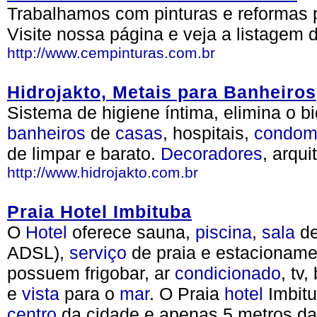
Trabalhamos com pinturas e reformas 
Visite nossa página e veja a listagem 
http://www.cempinturas.com.br
Hidrojakto, Metais para Banheiros
Sistema de higiene íntima, elimina o b
banheiros
de
casas
, hospitais,
condom
de limpar e barato.
Decoradores
, arqui
http://www.hidrojakto.com.br
Praia Hotel Imbituba
O
Hotel
oferece sauna,
piscina
,
sala
de
ADSL),
serviço
de praia e estacioname
possuem frigobar, ar
condicionado
, tv
e
vista
para o
mar
. O Praia
hotel
Imbit
centro
da cidade e apenas 5 metros da