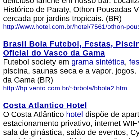
delicioso lanche em nosso bar. Locali
Histórico de Paraty, Othon Pousadas V
cercada por jardins tropicais. (BR)
http://www.hotel.com.br/hotel/7561/othon-pous
Brasil Bola Futebol, Festas, Pisci
Oficial do Vasco da Gama
Futebol society em
grama
sintética
,
fe
piscina, saunas seca e a vapor, jogos.
da Gama (BR)
http://hp.vento.com.br/~brbola/bbola2.htm
Costa Atlantico Hotel
O Costa Atlântico
hotel
dispõe de apar
estacionamento privativo, internet WIF
sala de ginástica, salão de eventos, 