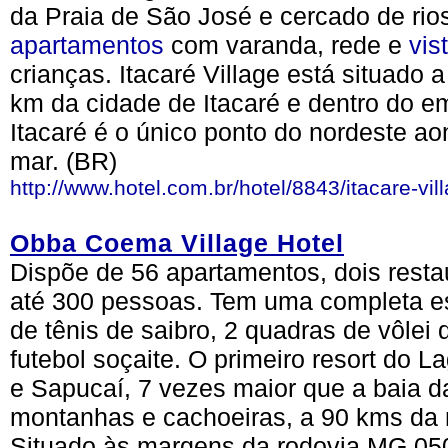
da Praia de São José e cercado de rio
apartamentos
com varanda, rede e
vis
crianças. Itacaré Village está situado 
km da cidade de Itacaré e dentro do e
Itacaré é o único ponto do nordeste ao
mar. (BR)
http://www.hotel.com.br/hotel/8843/itacare-vil
Obba Coema Village Hotel
Dispõe de 56 apartamentos, dois resta
até 300 pessoas. Tem uma completa es
de tênis de saibro, 2 quadras de vôlei d
futebol soçaite. O primeiro resort do 
e Sapucaí, 7 vezes maior que a baia 
montanhas e cachoeiras, a 90 kms da 
Situado às margens da rodovia MG 050