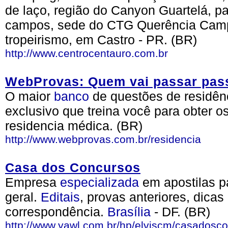
de laço, região do Canyon Guartelá, p
campos, sede do CTG Querência Campe
tropeirismo, em Castro - PR. (BR)
http://www.centrocentauro.com.br
WebProvas: Quem vai passar pass
O maior
banco
de questões de residên
exclusivo que treina você para obter 
residencia médica. (BR)
http://www.webprovas.com.br/residencia
Casa dos Concursos
Empresa
especializada
em apostilas p
geral.
Editais
, provas anteriores, dicas
correspondência.
Brasília
- DF. (BR)
http://www.yawl.com.br/hp/elviscm/casadosc