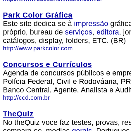
Park Color Gráfica
Este site dedica-se à
impressão
gráfica
próprio, bureau de
serviços
,
editora
, j
catálogos, display, folders, ETC. (BR)
http://www.parkcolor.com
Concursos e Currículos
Agenda de concursos públicos e empreg
Polícia Federal, Civil e Rodováaria, 
Banco Central, Agente, Analista e Audi
http://ccd.com.br
TheQuiz
No theQuiz voce faz testes, provas, res
compara-se, medias
gerais
, Portugues