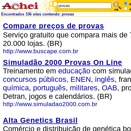
B
A
Encontrados 336 sites contendo: provas
Compare preços de provas
Serviço gratuito que compara mais de 
20.000 lojas. (BR)
http://www.buscape.com.br
Simuladão 2000 Provas On Line
Treinamento em
educação
com simula
concursos
públicos
,
ENEN
,
inglês
, fra
química
,
português
,
militares
,
OAB
, pr
Detran, jogos e calendários. (BR)
http://www.simuladao2000.com.br
Alta Genetics Brasil
Comércio e distribuição de genética b