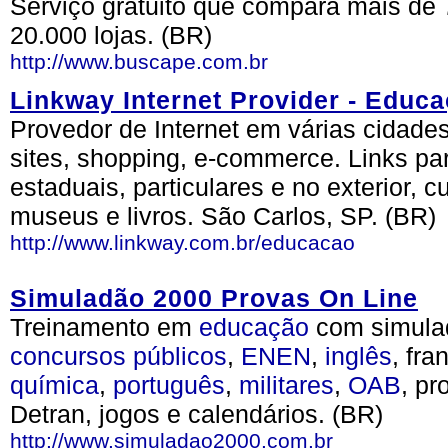
Serviço gratuito que compara mais de 
20.000 lojas. (BR)
http://www.buscape.com.br
Linkway Internet Provider - Educ
Provedor de Internet em várias cidade
sites, shopping, e-commerce. Links par
estaduais, particulares e no exterior, cu
museus e livros. São Carlos, SP. (BR)
http://www.linkway.com.br/educacao
Simuladão 2000 Provas On Line
Treinamento em
educação
com simula
concursos
públicos
,
ENEN
,
inglês
, fra
química
,
português
,
militares
,
OAB
, pr
Detran, jogos e calendários. (BR)
http://www.simuladao2000.com.br