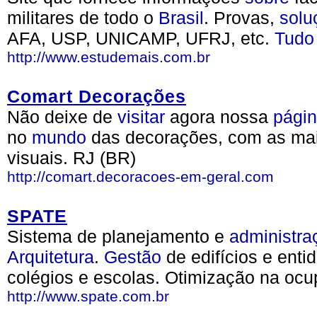
militares de todo o
Brasil
. Provas,
solu
AFA, USP, UNICAMP, UFRJ, etc.
Tudo
http://www.estudemais.com.br
Comart Decorações
Não deixe de
visitar
agora nossa
pági
no
mundo
das decorações, com as maio
visuais. RJ (BR)
http://comart.decoracoes-em-geral.com
SPATE
Sistema de planejamento e
administra
Arquitetura
.
Gestão
de edifícios e enti
colégios e escolas. Otimização na oc
http://www.spate.com.br