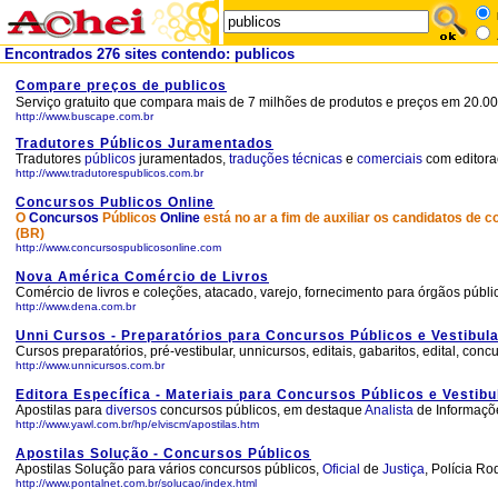
Encontrados 276 sites contendo: publicos
Compare preços de publicos
Serviço gratuito que compara mais de 7 milhões de produtos e preços em 20.000
http://www.buscape.com.br
Tradutores Públicos Juramentados
Tradutores
públicos
juramentados,
traduções
técnicas
e
comerciais
com editor
http://www.tradutorespublicos.com.br
Concursos Publicos Online
O
Concursos
Públicos
Online
está no ar a fim de auxiliar os candidatos de 
(BR)
http://www.concursospublicosonline.com
Nova América Comércio de Livros
Comércio de livros e coleções, atacado, varejo, fornecimento para órgãos públ
http://www.dena.com.br
Unni Cursos - Preparatórios para Concursos Públicos e Vestibul
Cursos preparatórios, pré-vestibular, unnicursos, editais, gabaritos, edital, concur
http://www.unnicursos.com.br
Editora Específica - Materiais para Concursos Públicos e Vestibu
Apostilas para
diversos
concursos públicos, em destaque
Analista
de Informaçõ
http://www.yawl.com.br/hp/elviscm/apostilas.htm
Apostilas Solução - Concursos Públicos
Apostilas Solução para vários concursos públicos,
Oficial
de
Justiça
, Polícia Ro
http://www.pontalnet.com.br/solucao/index.html