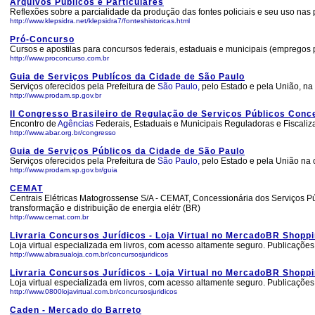
Arquivos Públicos e Particulares
Reflexões sobre a parcialidade da produção das fontes policiais e seu uso nas pe
http://www.klepsidra.net/klepsidra7/fonteshistoricas.html
Pró-Concurso
Cursos e apostilas para concursos federais, estaduais e municipais (empregos pú
http://www.proconcurso.com.br
Guia de Serviços Publícos da Cidade de São Paulo
Serviços oferecidos pela Prefeitura de
São Paulo,
pelo Estado e pela União, na 
http://www.prodam.sp.gov.br
II Congresso Brasileiro de Regulação de Serviços Públicos Conc
Encontro de
Agências
Federais, Estaduais e Municipais Reguladoras e Fiscali
http://www.abar.org.br/congresso
Guia de Serviços Públicos da Cidade de São Paulo
Serviços oferecidos pela Prefeitura de
São Paulo,
pelo Estado e pela União na c
http://www.prodam.sp.gov.br/guia
CEMAT
Centrais Elétricas Matogrossense S/A - CEMAT, Concessionária dos Serviços Púb
transformação e distribuição de energia elétr (BR)
http://www.cemat.com.br
Livraria Concursos Jurídicos - Loja Virtual no MercadoBR Shopp
Loja virtual especializada em livros, com acesso altamente seguro. Publicações
http://www.abrasualoja.com.br/concursosjuridicos
Livraria Concursos Jurídicos - Loja Virtual no MercadoBR Shopp
Loja virtual especializada em livros, com acesso altamente seguro. Publicações
http://www.0800lojavirtual.com.br/concursosjuridicos
Caden - Mercado do Barreto