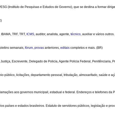
ESG (Instituto de Pesquisas e Estudos de Governo), que se destina a formar dirige
R)
, IBAMA, TRF, TRT,
ICMS
, auditor, analista, agente,
técnico
, auxiliar e vários outros
boletins semanais,
fórum
,
provas
anteriores,
editais
completos e mais. (BR)
ustiça, Escrevente, Delegado de Policia, Agente Policia Federal, Penitênciaria, Prof
nio público, licitações, departamento pessoal, tributação, almoxarifado, saúde e ação
clamações aos governos municipail, estadual e federal. Endereços e telefones da P
ários países e estados brasileiros. Estatuto de servidores públicos, legislação e pr