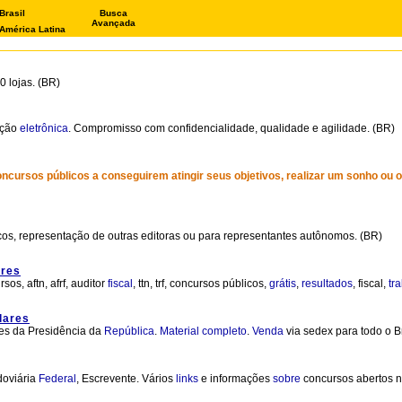
Brasil
Busca
Avançada
América Latina
 lojas. (BR)
ação
eletrônica
. Compromisso com confidencialidade, qualidade e agilidade. (BR)
concursos públicos a conseguirem atingir seus objetivos, realizar um sonho ou
icos, representação de outras editoras ou para representantes autônomos. (BR)
ares
sos, aftn, afrf, auditor
fiscal
, ttn, trf, concursos públicos,
grátis
,
resultados
, fiscal,
tr
lares
es da Presidência da
República
.
Material
completo
.
Venda
via sedex para todo o Br
doviária
Federal
, Escrevente. Vários
links
e informações
sobre
concursos abertos 