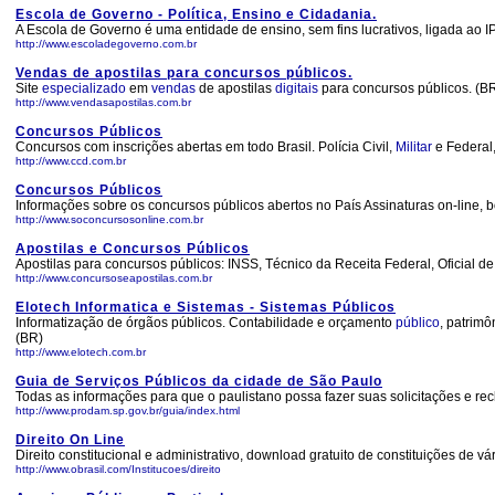
Escola de Governo - Política, Ensino e Cidadania.
A Escola de Governo é uma entidade de ensino, sem fins lucrativos, ligada ao IP
http://www.escoladegoverno.com.br
Vendas de apostilas para concursos públicos.
Site
especializado
em
vendas
de apostilas
digitais
para concursos públicos. (B
http://www.vendasapostilas.com.br
Concursos Públicos
Concursos com inscrições abertas em todo Brasil. Polícia Civil,
Militar
e Federal
http://www.ccd.com.br
Concursos Públicos
Informações sobre os concursos públicos abertos no País Assinaturas on-line, 
http://www.soconcursosonline.com.br
Apostilas e Concursos Públicos
Apostilas para concursos públicos: INSS, Técnico da Receita Federal, Oficial de J
http://www.concursoseapostilas.com.br
Elotech Informatica e Sistemas - Sistemas Públicos
Informatização de órgãos públicos. Contabilidade e orçamento
público
, patrimô
(BR)
http://www.elotech.com.br
Guia de Serviços Públicos da cidade de São Paulo
Todas as informações para que o paulistano possa fazer suas solicitações e re
http://www.prodam.sp.gov.br/guia/index.html
Direito On Line
Direito constitucional e administrativo, download gratuito de constituições de v
http://www.obrasil.com/Institucoes/direito