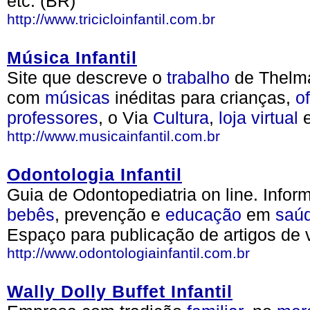
etc. (BR)
http://www.tricicloinfantil.com.br
Música Infantil
Site que descreve o
trabalho
de Thelma
com
músicas
inéditas para crianças,
o
professores
, o Via
Cultura
,
loja
virtual
http://www.musicainfantil.com.br
Odontologia Infantil
Guia de Odontopediatria on line. Info
bebês
, prevenção e
educação
em
saú
Espaço para publicação de artigos de v
http://www.odontologiainfantil.com.br
Wally Dolly Buffet Infantil