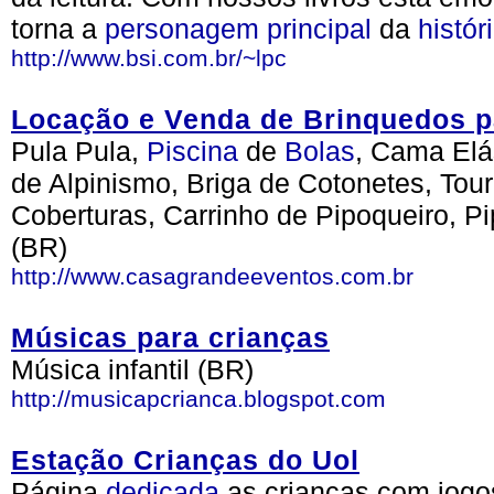
torna a
personagem
principal
da
histór
http://www.bsi.com.br/~lpc
Locação e Venda de Brinquedos p
Pula Pula,
Piscina
de
Bolas
, Cama Elá
de Alpinismo, Briga de Cotonetes, Tou
Coberturas, Carrinho de Pipoqueiro, Pi
(BR)
http://www.casagrandeeventos.com.br
Músicas para crianças
Música infantil (BR)
http://musicapcrianca.blogspot.com
Estação Crianças do Uol
Página
dedicada
as crianças com jogos