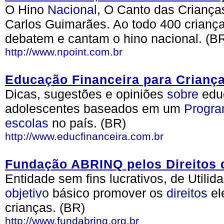
O Hino
Nacional
, O Canto das Crianç
Carlos Guimarães. Ao todo 400 criança
debatem e cantam o hino nacional. (B
http://www.npoint.com.br
Educação Financeira para Crianç
Dicas, sugestões e opiniões
sobre
edu
adolescentes baseados em um
Progr
escolas
no país. (BR)
http://www.educfinanceira.com.br
Fundação ABRINQ pelos Direitos 
Entidade sem fins lucrativos, de Utili
objetivo
básico promover os
direitos
el
crianças. (BR)
http://www.fundabrinq.org.br