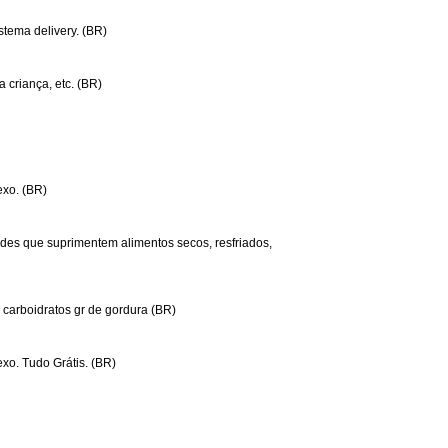
istema delivery. (BR)
a criança, etc. (BR)
exo. (BR)
ades que suprimentem alimentos secos, resfriados,
carboidratos gr de gordura (BR)
xo. Tudo Grátis. (BR)