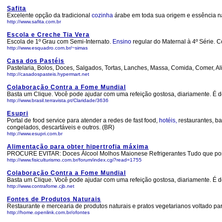
Safita
Excelente opção da tradicional
cozinha
árabe em toda sua origem e essência n
http://www.safita.com.br
Escola e Creche Tia Vera
Escola de 1º Grau com Semi-Internato.
Ensino
regular do Maternal à 4º Série.
http://www.esquadro.com.br/~simas
Casa dos Pastéis
Pastelaria, Bolos, Doces, Salgados, Tortas, Lanches, Massa, Comida, Comer, Al
http://casadospasteis.hypermart.net
Colaboração Contra a Fome Mundial
Basta um Clique. Você pode ajudar com uma refeição gostosa, diariamente. É 
http://www.brasil.terravista.pt/Claridade/3636
Esupri
Portal de food service para atender a redes de fast food,
hotéis,
restaurantes, ba
congelados, descartáveis e outros. (BR)
http://www.esupri.com.br
Alimentação para obter hipertrofia máxima
PROCURE EVITAR: Doces Álcool Molhos Maionese Refrigerantes Tudo que possa c
http://www.fisiculturismo.com.br/forum/index.cgi?read=1755
Colaboração Contra a Fome Mundial
Basta um Clique. Você pode ajudar com uma refeição gostosa, diariamente. É d
http://www.contrafome.cjb.net
Fontes de Produtos Naturais
Restaurante e mercearia de produtos naturais e pratos vegetarianos voltado p
http://home.openlink.com.br/ofontes