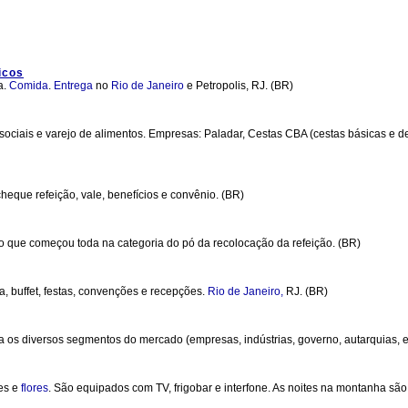
icos
a.
Comida
.
Entrega
no
Rio de Janeiro
e Petropolis, RJ. (BR)
ociais e varejo de alimentos. Empresas: Paladar, Cestas CBA (cestas básicas e
cheque refeição, vale, benefícios e convênio. (BR)
o que começou toda na categoria do pó da recolocação da refeição. (BR)
va, buffet, festas, convenções e recepções.
Rio de Janeiro,
RJ. (BR)
ara os diversos segmentos do mercado (empresas, indústrias, governo, autarquias, e
res e
flores
. São equipados com TV, frigobar e interfone. As noites na montanha sã