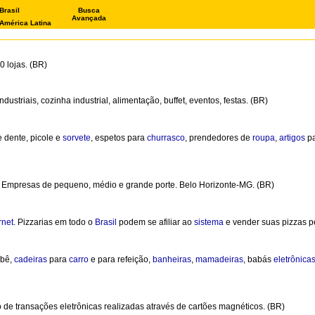
Brasil
Busca
Avançada
América Latina
 lojas. (BR)
industriais, cozinha industrial, alimentação, buffet, eventos, festas. (BR)
de dente, picole e
sorvete
, espetos para
churrasco
, prendedores de
roupa
,
artigos
pa
s Empresas de pequeno, médio e grande porte. Belo Horizonte-MG. (BR)
rnet
. Pizzarias em todo o
Brasil
podem se afiliar ao
sistema
e vender suas pizzas pe
bê,
cadeiras
para
carro
e para refeição,
banheiras
,
mamadeiras
, babás
eletrônica
de transações eletrônicas realizadas através de cartões magnéticos. (BR)