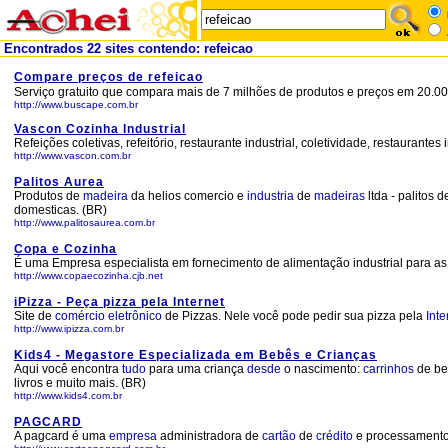
Encontrados 22 sites contendo: refeicao
Compare preços de refeicao
Serviço gratuito que compara mais de 7 milhões de produtos e preços em 20.000
http://www.buscape.com.br
Vascon Cozinha Industrial
Refeições coletivas, refeitório, restaurante industrial, coletividade, restaurantes 
http://www.vascon.com.br
Palitos Aurea
Produtos de
madeira
da helios comercio e
industria
de
madeiras
ltda - palitos 
domesticas. (BR)
http://www.palitosaurea.com.br
Copa e Cozinha
É uma Empresa especialista em fornecimento de alimentação industrial para a
http://www.copaecozinha.cjb.net
iPizza - Peça pizza pela Internet
Site de
comércio
eletrônico
de Pizzas. Nele você pode pedir sua pizza pela
Inte
http://www.ipizza.com.br
Kids4 - Megastore Especializada em Bebês e Crianças
Aqui você encontra
tudo
para uma criança
desde
o nascimento:
carrinhos
de be
livros e muito mais. (BR)
http://www.kids4.com.br
PAGCARD
A pagcard é uma
empresa
administradora de
cartão
de
crédito
e processamento 