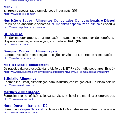
http://www.cartaopagcard.com.br
Monville
Empresa especializada em refeições Industriais. (BR)
http://www.monville.com.br
Nutrição e Sabor - Alimentos Congelados Convencionais e Dietét
Refeição balanceada e saborosa.
Nutricionista
especializada
,
clínica
e esportiv
http://www.compuland.com.br/sabor
Grupo CBA
Um dos maiores grupos de alimentação, atuando nos segmentos de benefícios s
(Tíquete alimentação e refeição, vinculado ao PAT). (BR)
http://www.cba.com.br
Banquet Convênio Alimentação
Banquet, refeição, alimentação, refeição convênio, ticket, cheque alimentação, 
http://www.banquet.com.br
MET-Rx Meal Replacement
Os pacotes da recolocação da refeição de MET-Rx são muito populares. Este é 
http://www.fisiculturismo.com.br/nutritional.supplements/pg/MET-Rx.meal.replacement.htm
S.Eulálio Alimentos
Cozinha industrial, alimentação para indústria, construção civil. Refeição coleti
http://www.seulalio.com.br
Marines Alimentação
Fornecimento de refeição coletiva, serviços de hotelaria marítima e terrestre p
http://www.marines.com.br
Hotel Donati - Itatiaia - RJ
Situado no
Parque
Nacional
de Itatiaia - RJ. Os chalés estão rodeados de árvo
http://www.hoteldonati.com.br