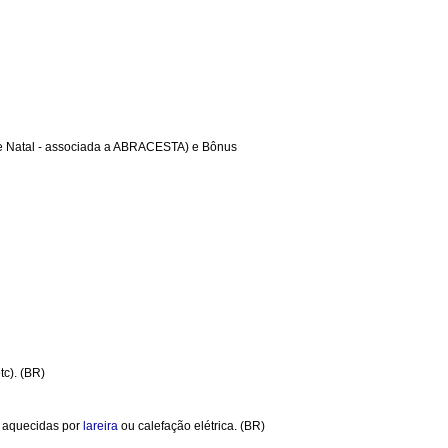
 de Natal - associada a ABRACESTA) e Bônus
tc). (BR)
o aquecidas por
lareira
ou calefação elétrica. (BR)