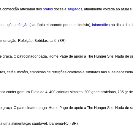
a confecção artesanal dos
pratos
doces e
salgados
, atualmente voltada ao atual s
 Condução,
refeição
(cardápio elaborado por nutricionista),
informática
no dia a dia d
imentação, Refeição, Bebidas, café. (BR)
de graça. O patrocinador paga. Home Page de apoio a The Hunger Site. Nada de s
res, cafés, motéis, empresas de refeições coletivas e similares nas suas necessid
onter gordura Dieta de 4. 400 calorias simples: 200 gr de proteínas, 735 gr de 
e graça. O patrocinador paga. Home Page de apoio a The Hunger Site. Nada de se
ara uma alimentação saudável. Ipanema-RJ. (BR)