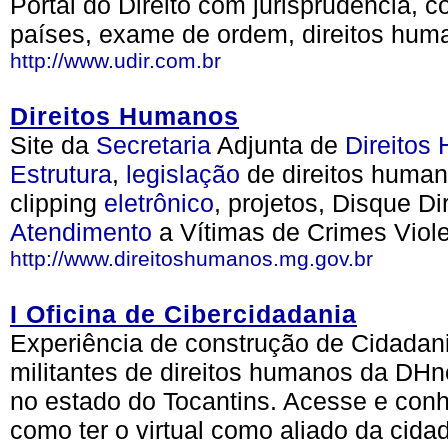
Portal do Direito com jurisprudência, co
países, exame de ordem, direitos huma
http://www.udir.com.br
Direitos Humanos
Site da
Secretaria
Adjunta de
Direitos
Estrutura
,
legislação
de direitos huma
clipping
eletrônico
, projetos, Disque D
Atendimento
a Vítimas de Crimes Viole
http://www.direitoshumanos.mg.gov.br
I Oficina de Cibercidadania
Experiência de construção de Cidadania
militantes de direitos humanos da DHne
no estado do Tocantins. Acesse e con
como ter o virtual como aliado da cida