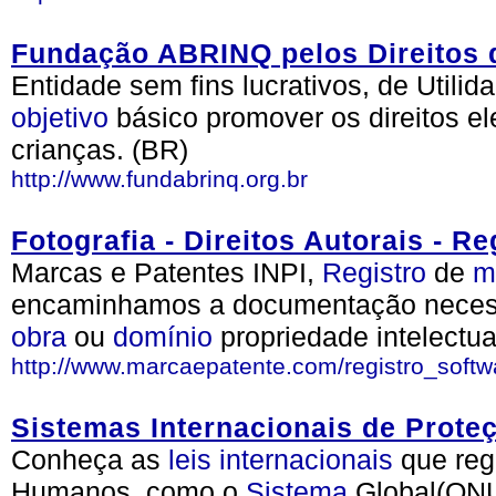
Fundação ABRINQ pelos Direitos 
Entidade sem fins lucrativos, de Utili
objetivo
básico promover os direitos e
crianças. (BR)
http://www.fundabrinq.org.br
Fotografia - Direitos Autorais - R
Marcas e Patentes INPI,
Registro
de
m
encaminhamos a documentação necess
obra
ou
domínio
propriedade intelectua
http://www.marcaepatente.com/registro_softw
Sistemas Internacionais de Prote
Conheça as
leis
internacionais
que reg
Humanos, como o
Sistema
Global(ONU