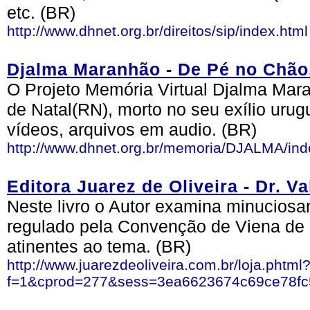
etc. (BR)
http://www.dhnet.org.br/direitos/sip/index.html
Djalma Maranhão - De Pé no Chão.
O Projeto Memória Virtual Djalma Mara
de Natal(RN), morto no seu exílio urug
vídeos, arquivos em audio. (BR)
http://www.dhnet.org.br/memoria/DJALMA/ind
Editora Juarez de Oliveira - Dr. Va
Neste livro o Autor examina minuciosam
regulado pela Convenção de Viena de 
atinentes ao tema. (BR)
http://www.juarezdeoliveira.com.br/loja.phtml
f=1&cprod=277&sess=3ea6623674c69ce78f