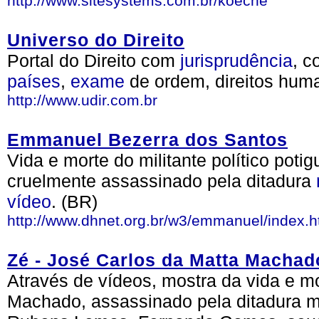
http://www.sitesystems.com.br/koeche
Universo do Direito
Portal do Direito com
jurisprudência
, c
países
,
exame
de ordem, direitos huma
http://www.udir.com.br
Emmanuel Bezerra dos Santos
Vida e morte do militante político po
cruelmente assassinado pela ditadura
vídeo
. (BR)
http://www.dhnet.org.br/w3/emmanuel/index.h
Zé - José Carlos da Matta Macha
Através de vídeos, mostra da vida e m
Machado, assassinado pela ditadura mi