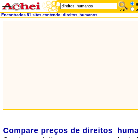
B
A
Encontrados 81 sites contendo: direitos_humanos
Compare preços de direitos_hum