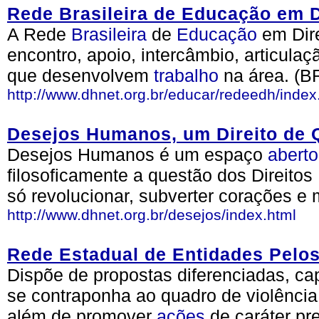
Rede Brasileira de Educação em 
A Rede
Brasileira
de
Educação
em Dir
encontro, apoio, intercâmbio, articul
que desenvolvem
trabalho
na área. (B
http://www.dhnet.org.br/educar/redeedh/index
Desejos Humanos, um Direito de 
Desejos Humanos é um espaço
aberto
filosoficamente a questão dos Direit
só revolucionar, subverter corações e m
http://www.dhnet.org.br/desejos/index.html
Rede Estadual de Entidades Pelo
Dispõe de propostas diferenciadas, 
se contraponha ao quadro de violênc
além de promover
ações
de caráter pre