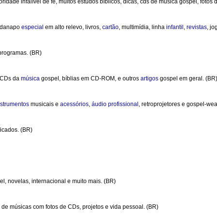
ade infalível de fé, muitos estudos bíblicos, dicas, cds de música gospel, fotos de
rdanapo
especial
em alto relevo, livros,
cartão
, multimídia, linha
infantil
,
revistas
, jo
 programas. (BR)
CDs da
música
gospel, bíblias em CD-ROM, e outros
artigos
gospel em geral. (BR
nstrumentos
musicais e
acessórios
,
áudio
profissional
, retroprojetores e gospel-wea
ficados. (BR)
el, novelas, internacional e muito mais. (BR)
 de músicas com fotos de CDs, projetos e vida pessoal. (BR)