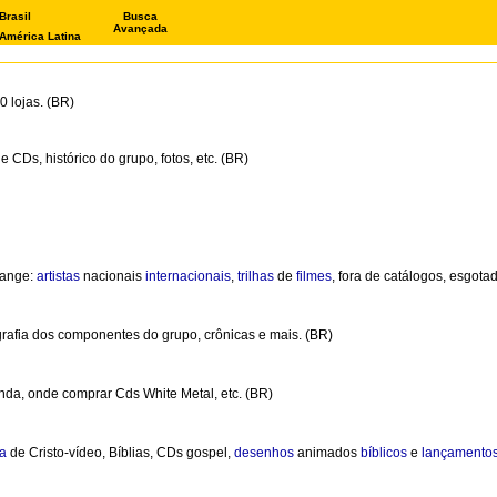
Brasil
Busca
Avançada
América Latina
 lojas. (BR)
CDs, histórico do grupo, fotos, etc. (BR)
range:
artistas
nacionais
internacionais
,
trilhas
de
filmes
, fora de catálogos, esgota
grafia dos componentes do grupo, crônicas e mais. (BR)
anda, onde comprar Cds White Metal, etc. (BR)
da
de Cristo-vídeo, Bíblias, CDs gospel,
desenhos
animados
bíblicos
e
lançamento