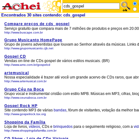
Encontrados 30 sites contendo: cds_gospel
Compare preços de cds_gospel
Serviço gratuito que compara mais de 7 milhões de produtos e preços em 20.000
http://www.buscape.com.br
Grupo Musicanto HomePage
Grupo de jovens adventistas que louvam ao Senhor através da músicas. Links de 
http://www.grupomusicanto.cjb.net
Gospel CD
Vendas on-line de CDs gospel de vários estilos musicais. (BR)
http://www.amx.com.br/gospelcd
artemusical
Nossa especialidade é trazer até você um grande acervo de CDs raros, que ab
http://www.artemusical.com.br
Grupo Céu na Boca
Grupo vocal e instrumental cristão com estilo MPB. Músicas em MP3, cifras, bio
http://www.ceunaboca.com.br
Gospel Rock HP
Site contendo MP3 de várias
bandas
, fórum de visitantes, votação da melhor b
http://www.gospelrock.tsx.org
Shopping da Família
Loja de livros,
vídeos
, CDs e
brinquedos
para o seguimento religioso, com a
vi
http://www.shoppingdafamilia.com.br
CD Show - Loja de CDs Virtuais