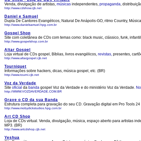
Venda, divulgação de artistas,
músicas
independentes,
propaganda
, distribui
http://www.cdshow.cjb.net
Daniel e Samuel
Dupla De Cantores Evangélicos, Natural De Anápolis-GO, ritmo Country, Músic
http://www.danielsamuel.hpg.com.br
Gospel Shop
Site com coletânea de CDs com temas como: black music, clássico, funk, infanti
http://www.gospelshop.com.br
Altar Gospel
Loja virtual de CDs gospel, Bíblias, livros evangélicos,
revistas,
presentes, cartõe
http://www.altargospel.cjb.net
Tourniquet
Informações sobre hackers, dicas, música gospel, etc. (BR)
http://www.tourni.cjb.net
Voz da Verdade
Site
oficial
da
banda
gospel Voz da Verdade e do ministério Voz da Verdade.
No
http://WWW.VOZDAVERDADE.COM.BR
Grave o CD da sua Banda
Estrutura completa para gravação do seu CD. Gravação digital em Pro Tools 24
http://www.mobydickstudios.hpg.com.br
Art CD Shop
Loja de CDs virtual. Venda, divulgação, música, espaço aberto para artistas ind
MP3. (BR)
http://www.artcdshop.cjb.net
Yeshua