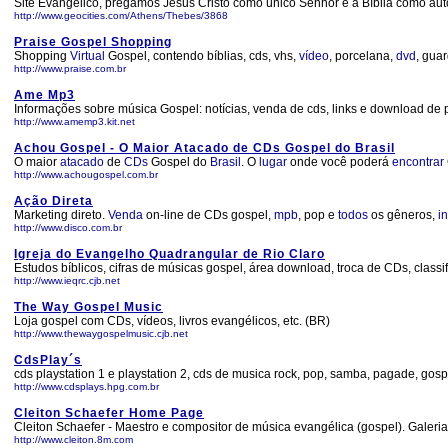
Site Evangélico, pregamos Jesus Cristo como único Senhor e a Bíblia como autorid
http://www.geocities.com/Athens/Thebes/3868
Praise Gospel Shopping
Shopping
Virtual
Gospel, contendo bíblias, cds, vhs,
vídeo
, porcelana,
dvd
, gua
http://www.praise.com.br
Ame Mp3
Informações sobre música Gospel: notícias, venda de cds, links e download de
http://www.amemp3.kit.net
Achou Gospel - O Maior Atacado de CDs Gospel do Brasil
O maior
atacado
de
CDs
Gospel do
Brasil
. O
lugar
onde você poderá
encontrar
http://www.achougospel.com.br
Ação Direta
Marketing direto.
Venda
on-line de CDs gospel,
mpb
, pop e
todos
os gêneros,
i
http://www.disco.com.br
Igreja do Evangelho Quadrangular de Rio Claro
Estudos bíblicos, cifras de músicas gospel, área download, troca de CDs, classi
http://www.ieqrc.cjb.net
The Way Gospel Music
Loja gospel com CDs, vídeos, livros evangélicos, etc. (BR)
http://www.thewaygospelmusic.cjb.net
CdsPlay´s
cds playstation 1 e playstation 2, cds de musica rock, pop, samba, pagade, gosp
http://www.cdsplays.hpg.com.br
Cleiton Schaefer Home Page
Cleiton Schaefer - Maestro e compositor de música evangélica (gospel). Galeria
http://www.cleiton.8m.com