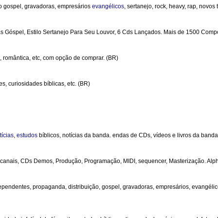
ção gospel, gravadoras, empresários
evangélicos
, sertanejo, rock, heavy, rap, novos
as Góspel, Estilo Sertanejo Para Seu Louvor, 6 Cds Lançados. Mais de 1500 Com
l, romântica, etc, com opção de comprar. (BR)
s, curiosidades bíblicas, etc. (BR)
tícias
,
estudos
bíblicos, notícias da banda. endas de CDs, vídeos e livros da band
 canais, CDs Demos, Produção, Programação, MIDI, sequencer, Masterização. Alph
ependentes, propaganda, distribuição, gospel, gravadoras, empresários, evangélicos