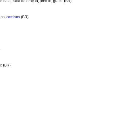
 natal, sala de oração, prêmio, grátis. (BR)
gos,
camisas
(BR)
)
r. (BR)