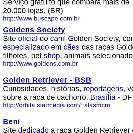
Serviço gratuito que compara mais de 
20.000 lojas. (BR)
http://www.buscape.com.br
Goldens Society
Site
oficial
do
canil
Golden Society, co
especializado
em
cães
das raças Golde
filhotes, pet
shop
, animais selecionado
http://www.goldens.com.br
Golden Retriever - BSB
Curiosidades, histórias,
reportagens
, 
sobre a raça de cachorro.
Brasília
- DF
http://orbita.starmedia.com/~alasmcm
Beni
Site
dedicado
a raça Golden Retriever c