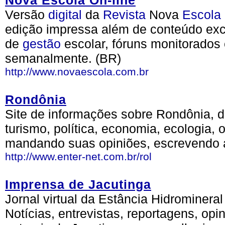
Nova Escola On-line
Versão
digital
da
Revista
Nova
Escola
edição impressa além de conteúdo ex
de
gestão
escolar, fóruns monitorados
semanalmente. (BR)
http://www.novaescola.com.br
Rondônia
Site de informações sobre Rondônia, 
turismo, política, economia, ecologia,
mandando suas opiniões, escrevendo a
http://www.enter-net.com.br/rol
Imprensa de Jacutinga
Jornal virtual da Estância Hidrominera
Notícias, entrevistas, reportagens, opi