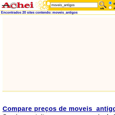
B
A
Encontrados 20 sites contendo: moveis_antigos
Compare preços de moveis_antig