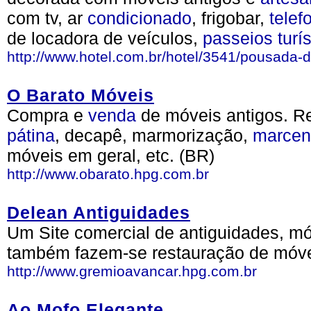
com tv, ar
condicionado
, frigobar,
telef
de locadora de veículos,
passeios
turí
http://www.hotel.com.br/hotel/3541/pousada-d
O Barato Móveis
Compra e
venda
de móveis antigos. R
pátina
, decapê, marmorização,
marcen
móveis em geral, etc. (BR)
http://www.obarato.hpg.com.br
Delean Antiguidades
Um Site comercial de antiguidades, mó
também fazem-se restauração de móve
http://www.gremioavancar.hpg.com.br
Ao Mofo Elegante