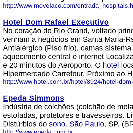
http://www.movelaco.com/entrada_hospitais.h
Hotel Dom Rafael Executivo
No coração do Rio Grand, voltado pri
venham a negócios em Santa Maria-Rs
Antialérgico (Piso frio), camas sistem
aquecimento central e internet Localiz
e 20 minutos do Aeroporto. O
hotel
loc
Hipermercado Carrefour. Próximo ao Ho
http://www.hotel.com.br/hotel/8924/hotel-dom-
Epeda Simmons
Indústria de colchões (colchão de mol
estofadas, protetores e travesseiros. L
Distúrbios do
sono
.
São Paulo,
SP. (B
http://www.epeda.com.br