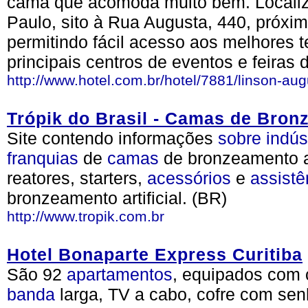
cama que acomoda muito bem. Localiza
Paulo, sito à Rua Augusta, 440, próxim
permitindo fácil acesso aos melhores t
principais centros de eventos e feiras
http://www.hotel.com.br/hotel/7881/linson-aug
Trópik do Brasil - Camas de Bro
Site contendo informações
sobre
indús
franquias
de
camas
de bronzeamento ar
reatores, starters,
acessórios
e
assistê
bronzeamento artificial. (BR)
http://www.tropik.com.br
Hotel Bonaparte Express Curitiba
São 92
apartamentos
, equipados com
banda
larga, TV a cabo, cofre com se