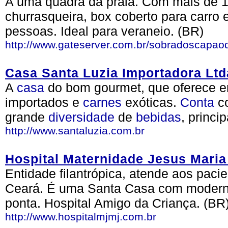
A uma quadra da praia. Com mais de 1
churrasqueira, box coberto para carr
pessoas. Ideal para veraneio. (BR)
http://www.gateserver.com.br/sobradoscapa
Casa Santa Luzia Importadora Ltd
A
casa
do bom gourmet, que oferece 
importados e
carnes
exóticas.
Conta
co
grande
diversidade
de
bebidas
, princ
http://www.santaluzia.com.br
Hospital Maternidade Jesus Maria
Entidade filantrópica, atende aos paci
Ceará. É uma Santa Casa com moderna
ponta. Hospital Amigo da Criança. (BR
http://www.hospitalmjmj.com.br