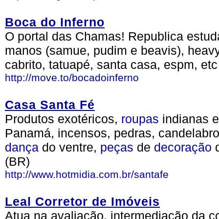
Boca do Inferno
O portal das Chamas! Republica estudan
manos (samue, pudim e beavis), heavy 
cabrito, tatuapé, santa casa, espm, etc
http://move.to/bocadoinferno
Casa Santa Fé
Produtos exotéricos,
roupas
indianas e
Panamá, incensos, pedras, candelabr
dança
do ventre,
peças
de
decoração
d
(BR)
http://www.hotmidia.com.br/santafe
Leal Corretor de Imóveis
Atua na avaliação, intermediação da 