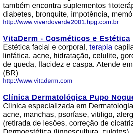
também encontra suplementos fitoterá
diabetes, bronquite, impotência, memór
http://www.viverdoverde2001.hpg.com.br
VitaDerm - Cosméticos e Estética
Estética facial e corporal,
terapia
capil
linfática, acne, hidratação, celulite, go
de queda, flacidez e caspa. Atende em
(BR)
http://www.vitaderm.com
Clínica Dermatológica Pupo Nogu
Clínica especializada em Dermatologi
acne, manchas, psoríase, vitiligo, aler
(retirada de lesões, correção de cicatr
Dermoestética (lipoescultura, culotes).