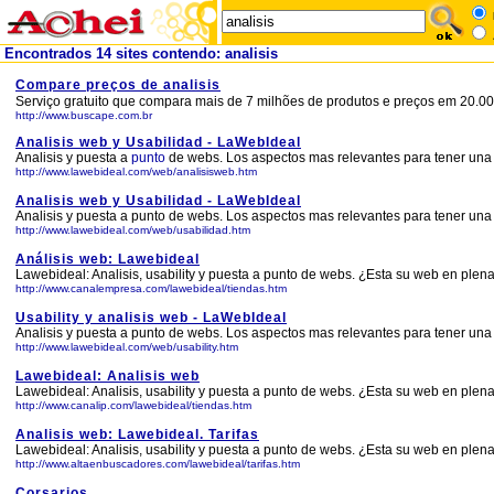
Encontrados 14 sites contendo: analisis
Compare preços de analisis
Serviço gratuito que compara mais de 7 milhões de produtos e preços em 20.000
http://www.buscape.com.br
Analisis web y Usabilidad - LaWebIdeal
Analisis y puesta a
punto
de webs. Los aspectos mas relevantes para tener un
http://www.lawebideal.com/web/analisisweb.htm
Analisis web y Usabilidad - LaWebIdeal
Analisis y puesta a punto de webs. Los aspectos mas relevantes para tener una we
http://www.lawebideal.com/web/usabilidad.htm
Análisis web: Lawebideal
Lawebideal: Analisis, usability y puesta a punto de webs. ¿Esta su web en plen
http://www.canalempresa.com/lawebideal/tiendas.htm
Usability y analisis web - LaWebIdeal
Analisis y puesta a punto de webs. Los aspectos mas relevantes para tener una we
http://www.lawebideal.com/web/usability.htm
Lawebideal: Analisis web
Lawebideal: Analisis, usability y puesta a punto de webs. ¿Esta su web en plen
http://www.canalip.com/lawebideal/tiendas.htm
Analisis web: Lawebideal. Tarifas
Lawebideal: Analisis, usability y puesta a punto de webs. ¿Esta su web en ple
http://www.altaenbuscadores.com/lawebideal/tarifas.htm
Corsarios