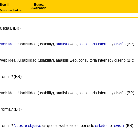
Brasil
Busca
Avançada
América Latina
 lojas. (BR)
a
web
ideal
. Usabilidad (usability),
analisis
web,
consultoria
internet
y
diseño
(BR)
b ideal. Usabilidad (usability), analisis web, consultoria internet y diseño (BR)
a forma? (BR)
b ideal. Usabilidad (usability), analisis web, consultoria internet y diseño (BR)
a forma? (BR)
na forma?
Nuestro
objetivo
es que su web esté en perfecto
estado
de
revista
. (BR)