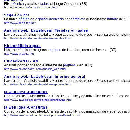
Fitxa
técnica
y análisis
sobre
el juego Corsarios (BR)
http://canalok.com/juegos/corsarios.htm
Sega-Fan.net
La única
página
en
español
dedicada
por
completo
al fascinante
mundo
de SEGA
http://www.sega-fan.net
Analisis web: Lawebideal. Tiendas virtuales
Lawebideal: Analisis, usability y puesta a punto de webs. ¿Esta su web en plena
http://www.clasificalia.com/lawebideal/tiendas.htm
Kits análisis aguas
Kits de análisis para aguas,
equipos
de filtración, osmosis inversa. (BR)
http://www.airaqua.net
CiudadPortal - AN
Analisis pormenorizado e informe de
paginas
web. (BR)
http://www.ciudadportal.com/analisis_web.html
Analisis web: Lawebideal. Informe general
Lawebideal: Analisis, usability y puesta a punto de webs. ¿Esta su web en plena
http://www.clasificalia.com/lawebideal/general.htm
la web ideal-Consultas
Consultas de la web ideal. Analisis de usability y optimizacion de webs. Los as
http://www.lawebideal.com/notasdeprensa/faq.htm
la web ideal-Consultas
Consultas de la web ideal. Analisis de usability y optimizacion de webs. Los as
http://www.lawebideal.com/notasdeprensa/utilidades.htm