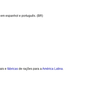
 em espanhol e português. (BR)
ais e
fábricas
de rações para a
América
Latina
.