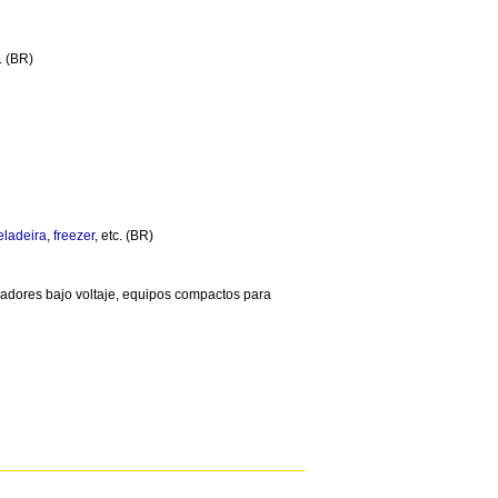
. (BR)
eladeira
,
freezer
, etc. (BR)
madores bajo voltaje, equipos compactos para