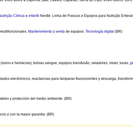
. Infos sobre a Lapinha, Baú, Caétes, Caparaó, Serra do Cipó, entre outros. (BR)
Nutrição
Clínica
e
infantil
Nestlé. Linha de Frascos e Equipos para Nutrição Enteral
 multifuncionales.
Mantenimiento
y
venta
de equipos.
Tecnología
digital
(BR)
soros e hemácias), bolsas sangue, equipos transfusão, seladores, mixer, luvas,
g
astos electrónicos, reactancias para lámparas fluorescentes y descarga, transfor
ables y protección del medio ambiente. (BR)
ecio y con la mayor garantia. (BR)