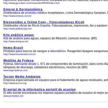
Alpinismo, aventura, montanhismo, escalada em rocha, natureza, equipos e dicas
http://www.geocities.com/Yosemite/8929/index.htm
Enteral & Dermatológica
Distribuidora de
produtos
médico-hospitalares, Linha Dermatológica Saniplan,
http://www.enteral.com.br
Bienvenidos a Yellow Copy - Fotocopiadoras Ricoh
Distribuidor
oficial
de Ricoh
España
. Fotocopiadoras, impresoras, fax y equipos
http://www.yellowcopy.net
Kits análisis aguas
Kits de análisis para aguas, equipos de filtración, osmosis inversa. (BR)
http://www.airaqua.net
Hemo Brasil
Produtos para
bancos
de sangue e
laboratórios
. Reagentes tipagem sanguinea (
http://www.hemobrasil.com.br
WebSite de Fydesa
Fydesa,
fabricante
desde
1. 971 de componentes de iluminación, tales como Bal
lámparas de descarga, cebadores electrónicos, muchos de (BR)
www.loyje-fydesa.com
Tecnor Medio Ambiente
Empresa especializada en equipos para el tratamiento de aguas residuales, pot
http://www.tecnor.org
El portal de la informatica portatil de ocasion
El sitio donde encontraras los mejores equipos portatiles de ocasion al mejor pr
www.portatiles.net