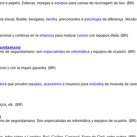
stico e papéis. Esteiras, moegas e
equipos
para usinas de reciclagem de lixo. (BR)
a visual, Braille, bengalas,
família
, preconceitos e
psicologia
da diferença. Versão
cional y continua en la
empresa
para realizar
cursos
con equipos didác (BR)
egundamano
mo de segundamano. son
especialistas
en
informática
y equipos de ocasión. (BR)
ecio y con la mayor garantia. (BR)
dora
que provém
equipes
,
acessórios
e insumos para
indústria
de moenda de cere
ços, etc. (BR)
o
 como de segundamano. Son especialistas en informática y equipos de ocasión. (BR)