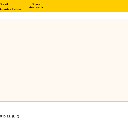
Brasil
Busca
Avançada
América Latina
 lojas. (BR)