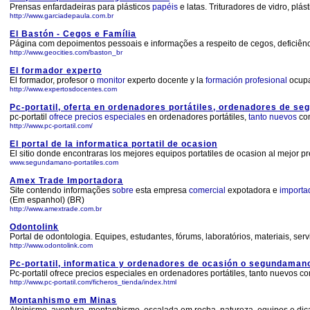
Prensas enfardadeiras para plásticos
papéis
e latas. Trituradores de vidro, plá
http://www.garciadepaula.com.br
El Bastón - Cegos e Família
Página com depoimentos pessoais e informações a respeito de cegos, deficiênci
http://www.geocities.com/baston_br
El formador experto
El formador, profesor o
monitor
experto docente y la
formación
profesional
ocupa
http://www.expertosdocentes.com
Pc-portatil, oferta en ordenadores portátiles, ordenadores de s
pc-portatil
ofrece
precios
especiales
en ordenadores portátiles,
tanto
nuevos
co
http://www.pc-portatil.com/
El portal de la informatica portatil de ocasion
El sitio donde encontraras los mejores equipos portatiles de ocasion al mejor pr
www.segundamano-portatiles.com
Amex Trade Importadora
Site contendo informações
sobre
esta empresa
comercial
expotadora e
importa
(Em espanhol) (BR)
http://www.amextrade.com.br
Odontolink
Portal de odontologia. Equipes, estudantes, fórums, laboratórios, materiais, servi
http://www.odontolink.com
Pc-portatil, informatica y ordenadores de ocasión o segundaman
Pc-portatil ofrece precios especiales en ordenadores portátiles, tanto nuevos
http://www.pc-portatil.com/ficheros_tienda/index.html
Montanhismo em Minas