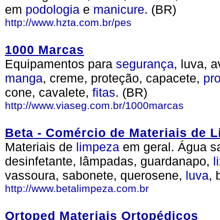
em
podologia
e
manicure
. (BR)
http://www.hzta.com.br/pes
1000 Marcas
Equipamentos para
segurança
, luva, 
manga
, creme, proteção, capacete,
pro
cone, cavalete,
fitas
. (BR)
http://www.viaseg.com.br/1000marcas
Beta - Comércio de Materiais de 
Materiais de
limpeza
em geral. Água sa
desinfetante, lâmpadas, guardanapo,
l
vassoura, sabonete, querosene,
luva
, 
http://www.betalimpeza.com.br
Ortoped Materiais Ortopédicos