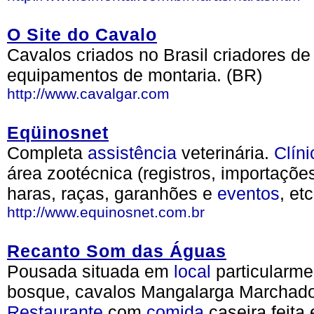
O Site do Cavalo
Cavalos criados no Brasil criadores d
equipamentos de montaria. (BR)
http://www.cavalgar.com
Eqüinosnet
Completa
assistência
veterinária.
Clíni
área zootécnica (registros, importaçõe
haras, raças, garanhões e
eventos
, et
http://www.equinosnet.com.br
Recanto Som das Águas
Pousada situada em
local
particularme
bosque, cavalos Mangalarga Marchad
Restaurante
com
comida
caseira feita