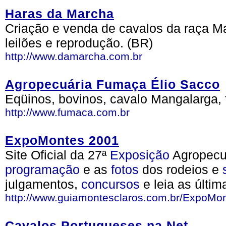
Haras da Marcha
Criação e venda de cavalos da raça M
leilões e reprodução. (BR)
http://www.damarcha.com.br
Agropecuária Fumaça Élio Sacco
Eqüinos, bovinos, cavalo Mangalarga, 
http://www.fumaca.com.br
ExpoMontes 2001
Site Oficial da 27ª
Exposição
Agropecu
programação
e as
fotos
dos rodeios e
julgamentos,
concursos
e leia as últi
http://www.guiamontesclaros.com.br/ExpoMo
Cavalos Portugueses na Net