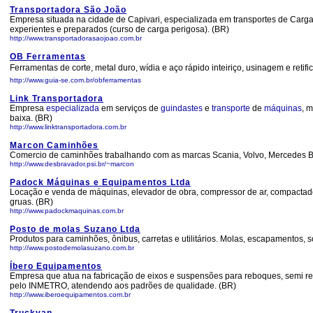
Transportadora São João
Empresa situada na cidade de Capivari, especializada em transportes de Carga
experientes e preparados (curso de carga perigosa). (BR)
http://www.transportadorasaojoao.com.br
OB Ferramentas
Ferramentas de corte, metal duro, wídia e aço rápido inteiriço, usinagem e retifi
http://www.guia-se.com.br/obferramentas
Link Transportadora
Empresa
especializada
em serviços de
guindastes
e
transporte
de
máquinas
, 
baixa. (BR)
http://www.linktransportadora.com.br
Marcon Caminhões
Comercio de caminhões trabalhando com as marcas Scania, Volvo, Mercedes Bens
http://www.desbravador.psi.br/~marcon
Padock Máquinas e Equipamentos Ltda
Locação e venda de máquinas, elevador de obra, compressor de ar, compactador
gruas. (BR)
http://www.padockmaquinas.com.br
Posto de molas Suzano Ltda
Produtos para caminhões, ônibus, carretas e utilitários. Molas, escapamentos, 
http://www.postodemolasuzano.com.br
Íbero Equipamentos
Empresa que atua na fabricação de eixos e suspensões para reboques, semi re
pelo INMETRO, atendendo aos padrões de qualidade. (BR)
http://www.iberoequipamentos.com.br