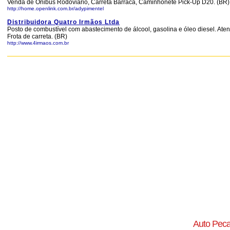
Venda de Ônibus Rodoviário, Carreta Barraca, Caminhonete Pick-Up D20. (BR)
http://home.openlink.com.br/adypimentel
Distribuidora Quatro Irmãos Ltda
Posto de combustível com abastecimento de álcool, gasolina e óleo diesel. Aten
Frota de carreta. (BR)
http://www.4irmaos.com.br
Auto Pec