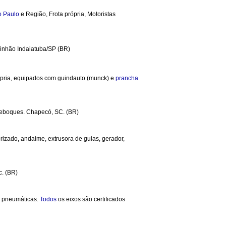
o Paulo
e Região, Frota própria, Motoristas
aminhão Indaiatuba/SP (BR)
ópria, equipados com guindauto (munck) e
prancha
-reboques. Chapecó, SC. (BR)
izado, andaime, extrusora de guias, gerador,
c. (BR)
u pneumáticas.
Todos
os eixos são certificados