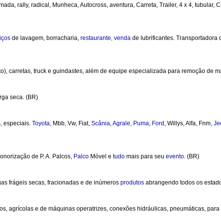
mada, rally, radical, Munheca, Autocross, aventura, Carreta, Trailer, 4 x 4, tubular,
iços
de lavagem, borracharia,
restaurante
,
venda
de lubrificantes. Transportadora 
), carretas, truck e guindastes, além de equipe especializada para remoção de m
rga seca. (BR)
, especiais.
Toyota
, Mbb, Vw, Fiat,
Scânia
,
Agrale
,
Puma
,
Ford
, Willys, Alfa, Fnm,
Je
sonorização de P. A. Palcos,
Palco
Móvel e
tudo
mais para seu
evento
. (BR)
gas frágeis secas, fracionadas e de inúmeros
produtos
abrangendo todos os estado
os, agrícolas e de máquinas operatrizes, conexões hidráulicas, pneumáticas, para