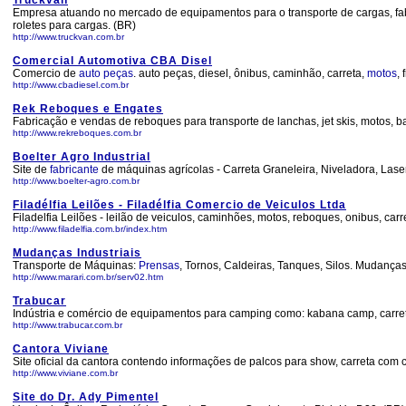
Truckvan
Empresa atuando no mercado de equipamentos para o transporte de cargas, fabr
roletes para cargas. (BR)
http://www.truckvan.com.br
Comercial Automotiva CBA Disel
Comercio de
auto
peças
. auto peças, diesel, ônibus, caminhão, carreta,
motos
,
http://www.cbadiesel.com.br
Rek Reboques e Engates
Fabricação e vendas de reboques para transporte de lanchas, jet skis, motos, b
http://www.rekreboques.com.br
Boelter Agro Industrial
Site de
fabricante
de máquinas agrícolas - Carreta Graneleira, Niveladora, Laser
http://www.boelter-agro.com.br
Filadélfia Leilões - Filadélfia Comercio de Veiculos Ltda
Filadelfia Leilões - leilão de veiculos, caminhões, motos, reboques, onibus, car
http://www.filadelfia.com.br/index.htm
Mudanças Industriais
Transporte de Máquinas:
Prensas
, Tornos, Caldeiras, Tanques, Silos. Mudança
http://www.marari.com.br/serv02.htm
Trabucar
Indústria e comércio de equipamentos para camping como: kabana camp, carreta ba
http://www.trabucar.com.br
Cantora Viviane
Site oficial da cantora contendo informações de palcos para show, carreta com c
http://www.viviane.com.br
Site do Dr. Ady Pimentel