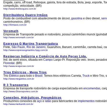
Engate, carro, off road, Reboque, gaiola, fora de estrada, Bola, jeep, esporte, To
competição, velocidade. (BR)
http://www.rbreboques.com.br
Distribuidora Quatro Irmãos
Posto de combustível com abastecimento de álcool,
gasolina
e óleo diesel,
serv
caminhoneiros. (BR)
http://4irmaos.com.br
Veromath
Empresa de Transporte pesado e rodoviário, possuí caminhões munck (guindalto
http://www.veromath.com.br
Expresso G Martins Tranportadora
Frete,
São Paulo,
Rio de Janeiro,
Guarulhos, Barueri, caminhão, carreta baú, ca
http://www.expressogmartins.hpg.com.br
Resipeças Indústria e Comércio de Auto Peças Ltda.
Ind. de semi eixos, situada em
Campo
Largo-Pr. Reposição veic. leves, pesados
Florestal
. (BR)
http://www.resipecas.com.br
Trios Elétricos - Mega Trios
Trio
Elétrico
para todo o
Brasil
. Temos trios elétricos Carreta,
Truck
e Mini-Trio, 
http://www.megatrios.com.br
R 3 Transportes
Empresa de transporte rodoviário de carga especializada em
encomendas
, car
http://www.r3transportes.com.br
Conexões, Hidráulicos, Pneumáticos
Produzimos conexões de
aço
e
latão
para fabricantes de
implementos
rodoviári
http://www.merkantil.com.br