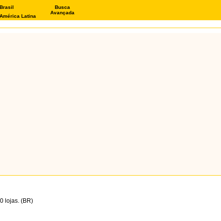
Brasil
Busca
Avançada
América Latina
 lojas. (BR)