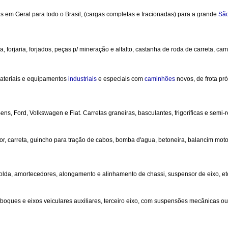
s em Geral para todo o Brasil, (cargas completas e fracionadas) para a grande
Sã
ca, forjaria, forjados, peças p/ mineração e alfalto, castanha de roda de carreta, c
materiais e equipamentos
industriais
e especiais com
caminhões
novos, de frota pr
, Ford, Volkswagen e Fiat. Carretas graneiras, basculantes, frigoríficas e semi
, carreta, guincho para tração de cabos, bomba d'agua, betoneira, balancim motor
solda, amortecedores, alongamento e alinhamento de chassi, suspensor de eixo, et
boques e eixos veiculares auxiliares, terceiro eixo, com suspensões mecânicas o