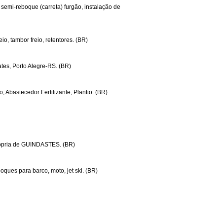
semi-reboque (carreta) furgão, instalação de
eio, tambor freio, retentores. (BR)
ates, Porto Alegre-RS. (BR)
 Abastecedor Fertilizante, Plantio. (BR)
rópria de GUINDASTES. (BR)
oques para barco, moto, jet ski. (BR)