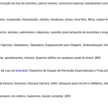
icação de baú de alumínio, palcos moveis, carroceria especial, trabalhamos com 
 freio, suspensão, transmissão, câmbio, miudezas, molas, lona freio, filtros, reparo fr
arcos, animais, automóveis, máquinas, suportes para tansporte de bicicletas e eng
 Agrícola, Valetadeira, Taipadeira, Equipamento para Silagem, Sistematização Solo,
reta, apartamentos, imóveis, fazemos leilões em qualquer parte do brasil. (BR)
s de Lay-out
Industrial
. Dispomos de Equipe de Remoção Especializada e Frota p
rraca, barracas, reboque barraca, triller, reboques para lanche e utilitários, reb
amarim, trio elétrico, bailarinos, banda completa. (BR)