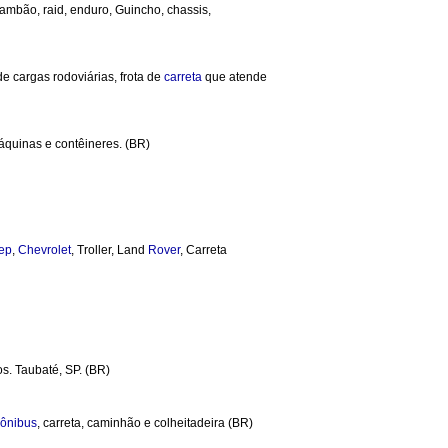
 Cambão, raid, enduro, Guincho, chassis,
de cargas rodoviárias, frota de
carreta
que atende
áquinas e contêineres. (BR)
ep
,
Chevrolet
, Troller, Land
Rover
, Carreta
s. Taubaté, SP. (BR)
ônibus
, carreta, caminhão e colheitadeira (BR)