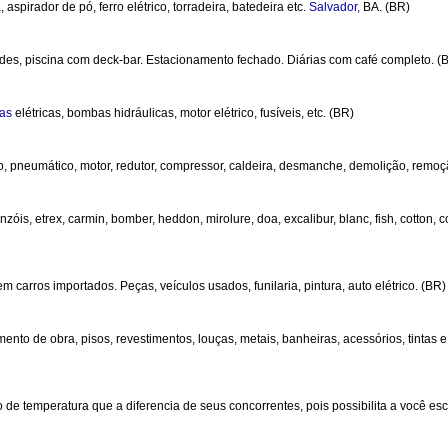
spirador de pó, ferro elétrico, torradeira, batedeira etc.
Salvador,
BA. (BR)
pedes, piscina com deck-bar. Estacionamento fechado. Diárias com café completo. (
tas
elétricas, bombas hidráulicas, motor elétrico, fusíveis, etc. (BR)
o, pneumático, motor, redutor, compressor, caldeira, desmanche, demolição, remo
, anzóis, etrex, carmin, bomber, heddon, mirolure, doa, excalibur, blanc, fish, cotton,
carros importados. Peças, veículos usados, funilaria, pintura, auto elétrico. (BR)
to de obra, pisos, revestimentos, louças, metais, banheiras, acessórios, tintas e v
 de temperatura que a diferencia de seus concorrentes, pois possibilita a você es