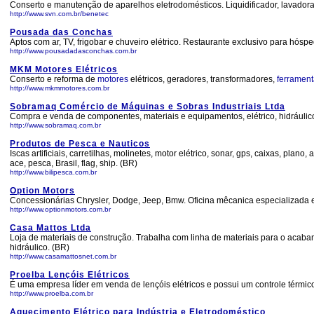
Conserto e manutenção de aparelhos eletrodomésticos. Liquidificador, lavadora, a
http://www.svn.com.br/benetec
Pousada das Conchas
Aptos com ar, TV, frigobar e chuveiro elétrico. Restaurante exclusivo para hós
http://www.pousadadasconchas.com.br
MKM Motores Elétricos
Conserto e reforma de
motores
elétricos, geradores, transformadores,
ferramen
http://www.mkmmotores.com.br
Sobramaq Comércio de Máquinas e Sobras Industriais Ltda
Compra e venda de componentes, materiais e equipamentos, elétrico, hidráulic
http://www.sobramaq.com.br
Produtos de Pesca e Nauticos
Iscas artificiais, carretilhas, molinetes, motor elétrico, sonar, gps, caixas, plano
ace, pesca, Brasil, flag, ship. (BR)
http://www.bilipesca.com.br
Option Motors
Concessionárias Chrysler, Dodge, Jeep, Bmw. Oficina mêcanica especializada em 
http://www.optionmotors.com.br
Casa Mattos Ltda
Loja de materiais de construção. Trabalha com linha de materiais para o acabamen
hidráulico. (BR)
http://www.casamattosnet.com.br
Proelba Lençóis Elétricos
É uma empresa líder em venda de lençóis elétricos e possui um controle térmico
http://www.proelba.com.br
Aquecimento Elétrico para Indústria e Eletrodoméstico