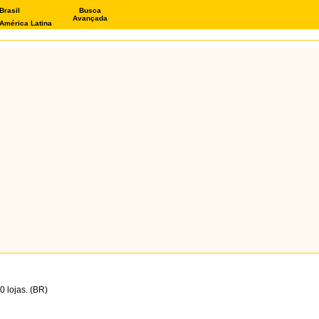
Brasil
Busca
Avançada
América Latina
 lojas. (BR)