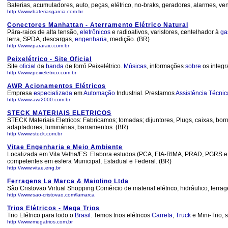
Baterias, acumuladores, auto, peças, elétrico, no-braks, geradores, alarmes, vend
http://www.bateriasgarcia.com.br
Conectores Manhattan - Aterramento Elétrico Natural
Pára-raios de alta tensão,
eletrônicos
e radioativos, varistores, centelhador à
ga
terra, SPDA, descargas,
engenharia
, medição. (BR)
http://www.pararaio.com.br
Peixelétrico - Site Oficial
Site
oficial
da
banda
de forró Peixelétrico.
Músicas
, informações
sobre
os integr
http://www.peixeletrico.com.br
AWR Acionamentos Elétricos
Empresa
especializada
em
Automação
Industrial. Prestamos
Assistência
Técnic
http://www.awr2000.com.br
STECK MATERIAIS ELETRICOS
STECK Materiais Eletricos: Fabricamos; tomadas; dijuntores, Plugs, caixas, bo
adaptadores, luminárias, barramentos. (BR)
http://www.steck.com.br
Vitae Engenharia e Meio Ambiente
Localizada em Vila Velha/ES. Elabora estudos (PCA, EIA-RIMA, PRAD, PGRS e o
competentes em esfera Municipal, Estadual e Federal. (BR)
http://www.vitae.eng.br
Ferragens La Marca & Maiolino Ltda
São Cristovao Virtual Shopping Comércio de material elétrico, hidráulico, ferra
http://www.sao-cristovao.com/lamarca
Trios Elétricos - Mega Trios
Trio Elétrico para todo o
Brasil
. Temos trios elétricos
Carreta
,
Truck
e Mini-Trio, 
http://www.megatrios.com.br