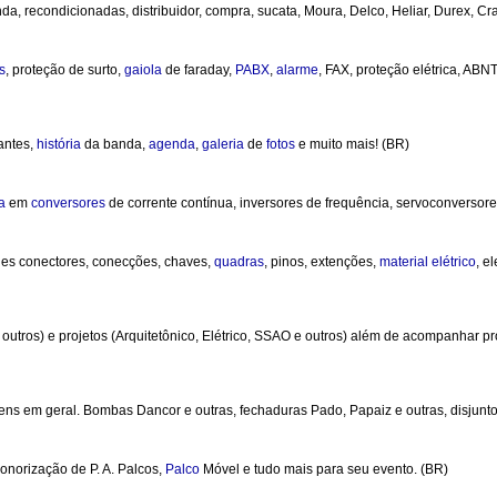
a, recondicionadas, distribuidor, compra, sucata, Moura, Delco, Heliar, Durex, Cral
s
, proteção de surto,
gaiola
de faraday,
PABX
,
alarme
, FAX, proteção elétrica, AB
antes,
história
da banda,
agenda
,
galeria
de
fotos
e muito mais! (BR)
a
em
conversores
de corrente contínua, inversores de frequência, servoconversores
rnes conectores, conecções, chaves,
quadras
, pinos, extenções,
material
elétrico
, e
utros) e projetos (Arquitetônico, Elétrico, SSAO e outros) além de acompanhar p
gens em geral. Bombas Dancor e outras, fechaduras Pado, Papaiz e outras, disjuntor
sonorização de P. A. Palcos,
Palco
Móvel e tudo mais para seu evento. (BR)