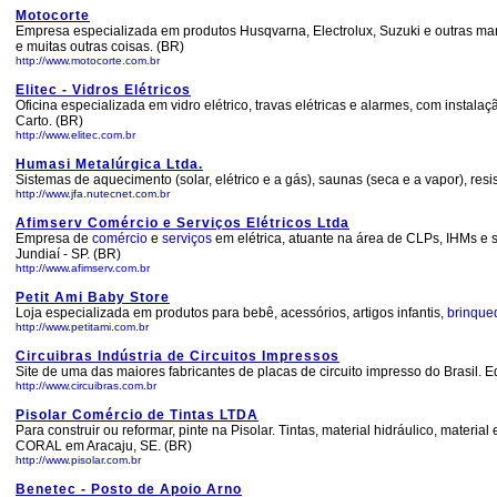
Motocorte
Empresa especializada em produtos Husqvarna, Electrolux, Suzuki e outras marcas
e muitas outras coisas. (BR)
http://www.motocorte.com.br
Elitec - Vidros Elétricos
Oficina especializada em vidro elétrico, travas elétricas e alarmes, com instal
Carto. (BR)
http://www.elitec.com.br
Humasi Metalúrgica Ltda.
Sistemas de aquecimento (solar, elétrico e a gás), saunas (seca e a vapor), resist
http://www.jfa.nutecnet.com.br
Afimserv Comércio e Serviços Elétricos Ltda
Empresa de
comércio
e
serviços
em elétrica, atuante na área de CLPs, IHMs e 
Jundiaí - SP. (BR)
http://www.afimserv.com.br
Petit Ami Baby Store
Loja especializada em produtos para bebê, acessórios, artigos infantis,
brinqu
http://www.petitami.com.br
Circuibras Indústria de Circuitos Impressos
Site de uma das maiores fabricantes de placas de circuito impresso do Brasil. Eq
http://www.circuibras.com.br
Pisolar Comércio de Tintas LTDA
Para construir ou reformar, pinte na Pisolar. Tintas, material hidráulico, materi
CORAL em Aracaju, SE. (BR)
http://www.pisolar.com.br
Benetec - Posto de Apoio Arno