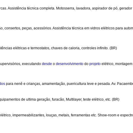
. Assistência técnica completa. Motosserra, lavadora, aspirador de pó, gerador el
ação, consertos, peças, acessórios. Assistência técnica em vidros elétricos para a
ências elétricas e termostatos, chaves de caloria, controles infinito. (BR)
supervisórios, executando
desde
o
desenvolvimento
do
projeto
elétrico, montagem
edos
para nenê e crianças, amamentação, puericultura leve e pesada. Av. Pacaemb
uipamentos de ultima geração, furacão, Multilayer, teste elétrico, etc. (BR)
al elétrico, impermeabilizantes, louças, metais, ferramentas etc. Show-room e espect