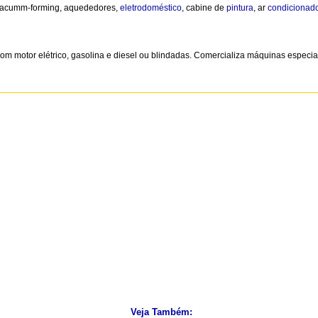
a, vacumm-forming, aquededores,
eletrodoméstico
, cabine de
pintura
, ar
condicionad
com motor elétrico, gasolina e diesel ou blindadas. Comercializa máquinas especi
Veja Também: