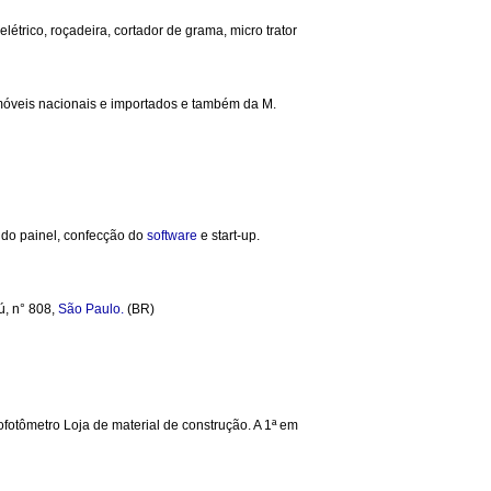
étrico, roçadeira, cortador de grama, micro trator
utomóveis nacionais e importados e também da M.
 do painel, confecção do
software
e start-up.
ú, n° 808,
São Paulo.
(BR)
rofotômetro Loja de material de construção. A 1ª em