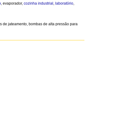
o
, evaporador,
cozinha
industrial
,
laboratório
,
as de jateamento, bombas de alta pressão para