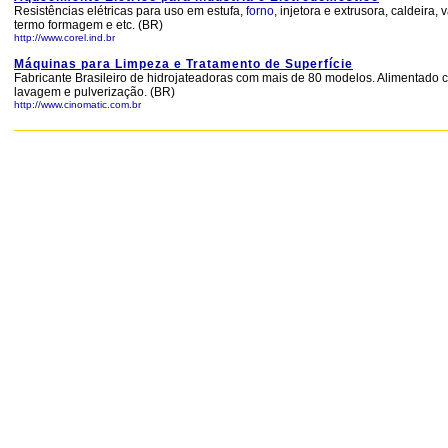
Resistências elétricas para uso em estufa,
forno
, injetora e extrusora, caldeir
termo formagem e etc. (BR)
http://www.corel.ind.br
Máquinas para Limpeza e Tratamento de Superfície
Fabricante Brasileiro de hidrojateadoras com mais de 80 modelos. Alimentado 
lavagem e pulverização. (BR)
http://www.cinomatic.com.br