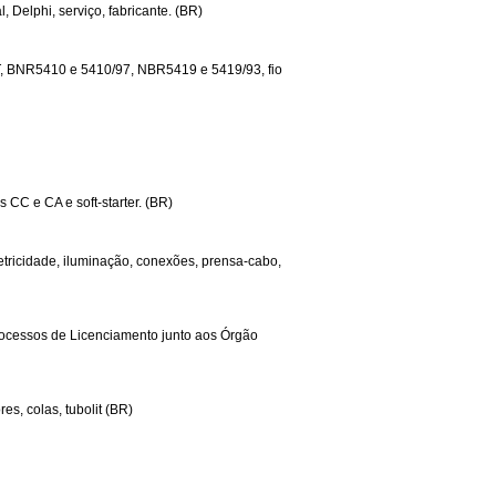
, Delphi, serviço, fabricante. (BR)
NT, BNR5410 e 5410/97, NBR5419 e 5419/93, fio
 CC e CA e soft-starter. (BR)
letricidade, iluminação, conexões, prensa-cabo,
rocessos de Licenciamento junto aos Órgão
es, colas, tubolit (BR)