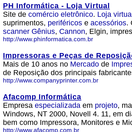
PH Informática - Loja Virtual
Site de
comércio
eletrônico
.
Loja
virtua
suprimentos,
periféricos
e
acessórios
.
scanner
Gênius
,
Cannon
, Elgin, impre
http://www.phinformatica.com.br
Impressoras e Peças de Reposiçã
Mais de 10 anos no
Mercado
de
Impre
de Reposição dos principais fabricante
http://www.companyprinter.com.br
Afacomp Informática
Empresa
especializada
em
projeto
, m
Windows, NT 2000, Novell 4. 11, em d
bem como Impressora, Monitores e Mi
http://www.afacomp.com.br