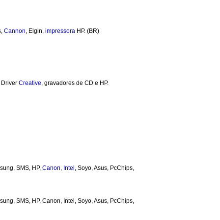
s,
Cannon
, Elgin,
impressora
HP. (BR)
p Driver
Creative
, gravadores de CD e HP.
msung, SMS, HP,
Canon
,
Intel
, Soyo, Asus, PcChips,
ung, SMS, HP, Canon, Intel, Soyo, Asus, PcChips,