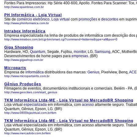
Fontes Para Impressoras: Hp Série 400-600, Apollo. Fontes Para Scanner: Tce, 
http://www.spainbras.com.br
PH Informática - Loja Virtual
Site de
comércio
eletrônico
.
Loja
virtual
com
promoções
e
descontos
em suprim
http://www.phinformatica.com.br
Intrabox Informática
Empresa especializada na linha de produtos de informática com descrição dos 
http://www.intrabox.com.br/cgi-bin/smart.cgi?command=listitems&type=all&pos=0
Giga Shopping
Hardware, HD,
Quantum
, Segate, Fujitsu,
monitor
, LG,
Samsung
, AOC, MotherB
Desenvolvimentos de home pages para
empresas
. (BR)
http://www.gigashop.com.br
Microparts
Empresa de
informática
distribuidora das marcas:
Genius
, Pixelview, Benq,
ACE
http://www.micropartsinfo.com.br
Gênius Produções
Filmagens de eventos, documentários institucionais e comerciais. Belém - PA. (
http://www.geocities.com/start_genius
TKM Informática Ltda-ME - Loja Virtual no MercadoBR Shopping
Loja virtual
especializada
em informática, com
acesso
altamente seguro. Traba
Quantum, Gênius, Epson, LG. (BR)
http://www.0800lojavirtual.com.br/tkm
TKM Informática Ltda-ME - Loja Virtual no MercadoBR Shopping
Loja virtual especializada em informática, com acesso altamente seguro. Tra
Quantum, Gênius, Epson, LG. (BR)
http://www.mercadobr.com.br/tkm