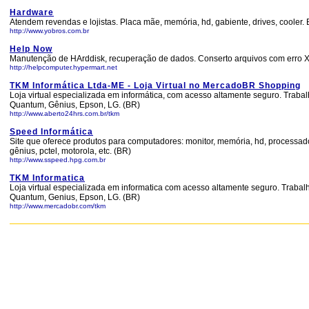
Hardware
Atendem revendas e lojistas. Placa mãe, memória, hd, gabiente, drives, cooler. 
http://www.yobros.com.br
Help Now
Manutenção de HArddisk, recuperação de dados. Conserto arquivos com erro X
http://helpcomputer.hypermart.net
TKM Informática Ltda-ME - Loja Virtual no MercadoBR Shopping
Loja virtual especializada em informática, com acesso altamente seguro. Tra
Quantum, Gênius, Epson, LG. (BR)
http://www.aberto24hrs.com.br/tkm
Speed Informática
Site que oferece produtos para computadores: monitor, memória, hd, processad
gênius, pctel, motorola, etc. (BR)
http://www.sspeed.hpg.com.br
TKM Informatica
Loja virtual especializada em informatica com acesso altamente seguro. Trab
Quantum, Genius, Epson, LG. (BR)
http://www.mercadobr.com/tkm