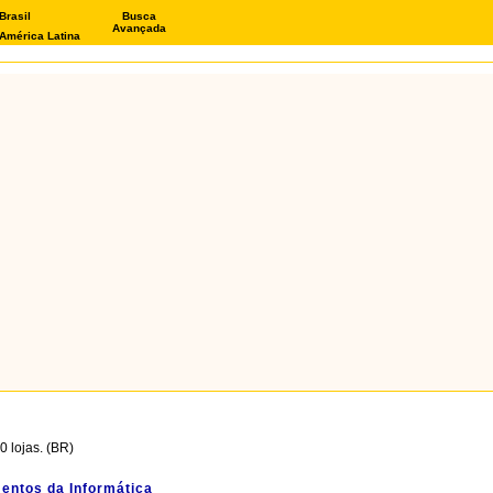
Brasil
Busca
Avançada
América Latina
 lojas. (BR)
entos da Informática