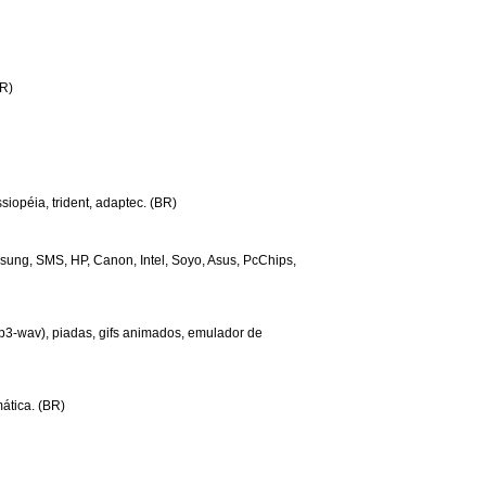
BR)
ssiopéia, trident, adaptec. (BR)
ung, SMS, HP, Canon, Intel, Soyo, Asus, PcChips,
p3-wav), piadas, gifs animados, emulador de
ática. (BR)