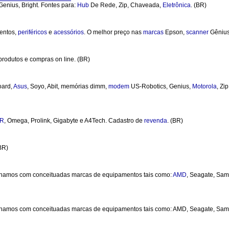
Genius, Bright. Fontes para:
Hub
De Rede, Zip, Chaveada,
Eletrônica
. (BR)
entos,
periféricos
e
acessórios
. O melhor preço nas
marcas
Epson,
scanner
Gêniu
produtos e compras on line. (BR)
oard,
Asus
, Soyo, Abit, memórias dimm,
modem
US-Robotics, Genius,
Motorola
, Zi
R
, Omega, Prolink, Gigabyte e A4Tech. Cadastro de
revenda
. (BR)
BR)
lhamos com conceituadas marcas de equipamentos tais como:
AMD
, Seagate, Sa
balhamos com conceituadas marcas de equipamentos tais como: AMD, Seagate, Sams