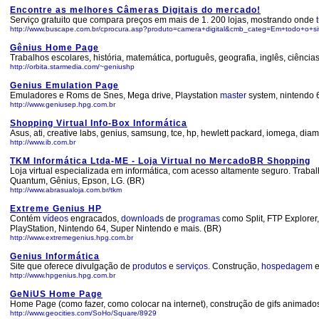
Encontre as melhores Câmeras Digitais do mercado!
Serviço gratuito que compara preços em mais de 1. 200 lojas, mostrando onde
http://www.buscape.com.br/cprocura.asp?produto=camera+digital&cmb_categ=Em+todo+o+
Gênius Home Page
Trabalhos escolares, história, matemática, português, geografia, inglês, ciência
http://orbita.starmedia.com/~geniushp
Genius Emulation Page
Emuladores e Roms de Snes, Mega drive, Playstation
master
system, nintendo 6
http://www.geniusep.hpg.com.br
Shopping Virtual Info-Box Informática
Asus, ati, creative labs, genius, samsung, tce, hp, hewlett packard, iomega, diamond
http://www.ib.com.br
TKM Informática Ltda-ME - Loja Virtual no MercadoBR Shopping
Loja virtual especializada em informática, com acesso altamente seguro. Tra
Quantum, Gênius, Epson, LG. (BR)
http://www.abrasualoja.com.br/tkm
Extreme Genius HP
Contém
vídeos
engracados,
downloads
de
programas
como Split, FTP Explorer
PlayStation, Nintendo 64, Super Nintendo e mais. (BR)
http://www.extremegenius.hpg.com.br
Genius Informática
Site que oferece divulgação de
produtos
e
serviços
. Construção,
hospedagem
e
http://www.hpgenius.hpg.com.br
GeNiUS Home Page
Home Page (como fazer, como colocar na internet), construção de gifs animado
http://www.geocities.com/SoHo/Square/8929