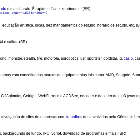
tudo
é mais barato. É rápido e fácil, experimente! (BR)
site&site_origem=1638&x=46&y=9
s, educação artística, dicas, dez mandamentos do estudo, horário de estudo, etc. (
4 e callus. (BR)
, monster, stealth, fire, motorola, usrobotics, usr, sportster, goldstar, lg,
casio
, ca
balhamos com conceituadas marcas de equipamentos tais como: AMD, Seagate, Sams
, Gif Animator, Getright, WebFerret e o ACDSee, encoder e decoder de mp3 (wav-m
 divulgação de sites de empresas com
trabalhos
desenvolvidos pela Gênius Inform
s, backgrounds de fundo, IRC, Script, download de programas e mais! (BR)