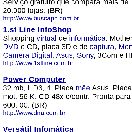
Serviço gratuito que compara mais de 
20.000 lojas. (BR)
http://www.buscape.com.br
1.st Line InfoShop
Shopping
virtual
de
informática
. Mothe
DVD
e CD, placa 3D e de
captura
,
Mon
Camera
Digital
,
Asus
,
Sony
, 3Com e H
http://www.1stline.com.br
Power Computer
32 mb, HD6, 4, Placa
mãe
Asus, Plac
mot. 56 K, CD 48x c/contr. Pronta par
600. 00. (BR)
http://www.dna.com.br
Versátil Infomática