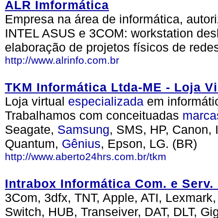
ALR Imformática
Empresa na área de informática, au
INTEL ASUS e 3COM: workstation desk
elaboração de projetos físicos de redes
http://www.alrinfo.com.br
TKM Informática Ltda-ME - Loja 
Loja virtual
especializada
em informáti
Trabalhamos com conceituadas
marca
Seagate,
Samsung
, SMS, HP, Canon, I
Quantum,
Gênius
, Epson, LG. (BR)
http://www.aberto24hrs.com.br/tkm
Intrabox Informática Com. e Serv. 
3Com, 3dfx, TNT, Apple, ATI, Lexmark,
Switch, HUB, Transeiver, DAT, DLT, Gi