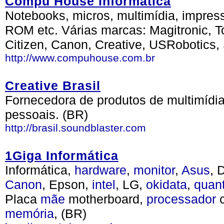
Compu House Informática
Notebooks, micros, multimídia, impres
ROM etc. Várias marcas: Magitronic, To
Citizen, Canon, Creative, USRobotics,
http://www.compuhouse.com.br
Creative Brasil
Fornecedora de produtos de multimídia
pessoais. (BR)
http://brasil.soundblaster.com
1Giga Informática
Informática,
hardware
,
monitor
,
Asus
, 
Canon
, Epson,
intel
, LG,
okidata
,
quan
Placa
mãe
motherboard,
processador
c
memória
, (BR)